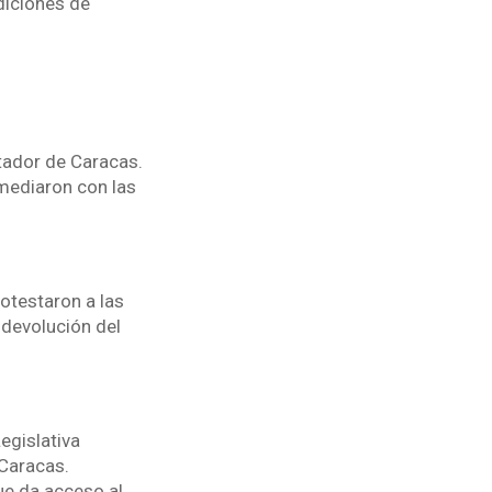
diciones de
rtador de Caracas.
mediaron con las
otestaron a las
 devolución del
egislativa
 Caracas.
ue da acceso al