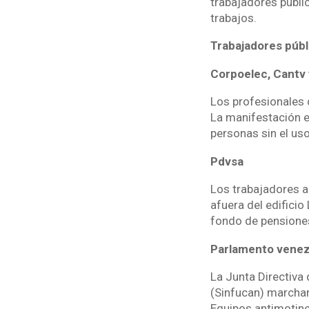
trabajadores públi
trabajos.
Trabajadores públ
Corpoelec, Cantv 
Los profesionales d
La manifestación e
personas sin el uso
Pdvsa
Los trabajadores a
afuera del edificio
fondo de pensiones
Parlamento venez
La Junta Directiva 
(Sinfucan) marchar
Equipos antimotine