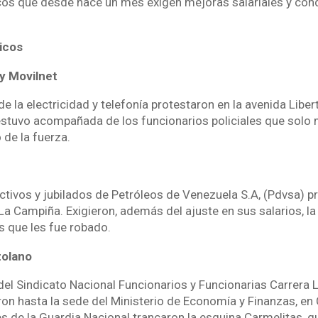
cos que desde hace un mes exigen mejoras salariales y con
icos
y Movilnet
e la electricidad y telefonía protestaron en la avenida Libe
stuvo acompañada de los funcionarios policiales que solo 
 de la fuerza.
ctivos y jubilados de Petróleos de Venezuela S.A, (Pdvsa) pr
 La Campiña. Exigieron, además del ajuste en sus salarios, la
 que les fue robado.
olano
del Sindicato Nacional Funcionarios y Funcionarias Carrera L
on hasta la sede del Ministerio de Economía y Finanzas, en
s de la Guardia Nacional trancaron la esquina Carmelitas, q