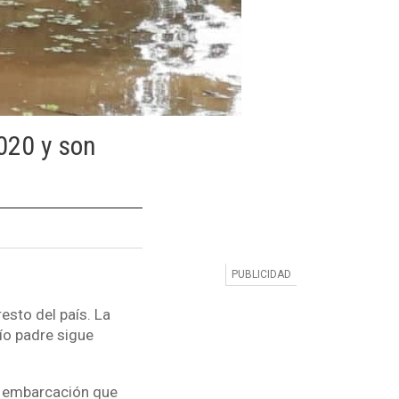
020 y son
sto del país. La
río padre sigue
a embarcación que