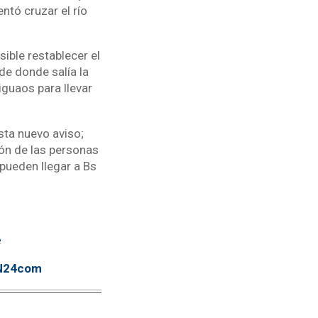
ntó cruzar el río
ible restablecer el
de donde salía la
iguaos para llevar
ta nuevo aviso;
ión de las personas
 pueden llegar a Bs
e
TN24com