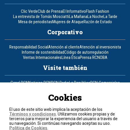
Clic Verde
Club de Prensa
El Informativo
Flash Fashion
La entrevista de Tomás Mosciatti
La Mañana
La Noche
La Tarde
Mesa de periodistas
Mujeres de Ataque
Razón de Estado
Corporativo
Responsabilidad Social
Atención al cliente
Atención al inversionista
Informe de sostenibilidad
Código de autorregulación
Ventas Internacionales
Línea Ética
Prensa RCN
OBA
Visite también
Canal RCN
Noticias RCN
RCN Radio
La República
RCN Comerciales
Nuestra Tele Internacional
Novelas
Fides
TDT
Un producto de RCN Televisión
RCN Total
Cookies
Contáctenos
El uso de este sitio web implica la aceptación de los
Términos y condiciones
. Utilizamos cookies propias y de
Teléfono
+57 (601) 426 92 92
terceros para mejorar la experiencia del usuario a través de
su navegación. Si continúas navegando aceptas su uso.
Política de Cookies
.