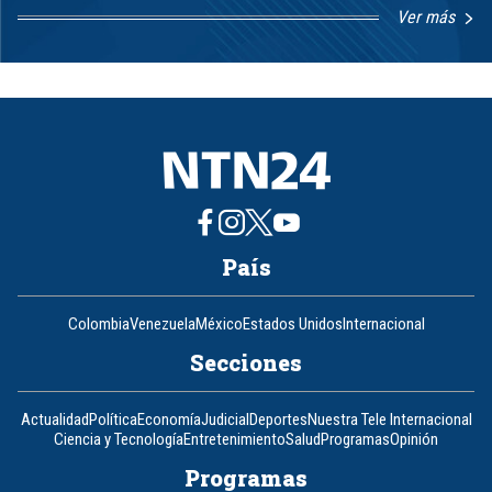
Ver más
Item
1
of
8
País
Colombia
Venezuela
México
Estados Unidos
Internacional
Secciones
Actualidad
Política
Economía
Judicial
Deportes
Nuestra Tele Internacional
Ciencia y Tecnología
Entretenimiento
Salud
Programas
Opinión
Programas