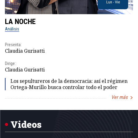
Lun - Vie
LA NOCHE
L
Análisis
No
Presenta:
Pr
Claudia Gurisatti
Id
Dirige:
Dir
Claudia Gurisatti
Id
Los sepultureros de la democracia: así el régimen
Ortega-Murillo busca controlar todo el poder
Ver más
Item
1
of
5
Videos