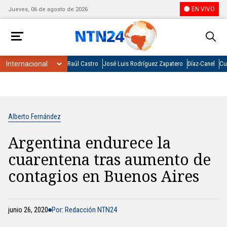
EN VIVO
Jueves, 06 de agosto de 2026
Raúl Castro
José Luis Rodríguez Zapatero
Díaz-Canel
Cu
Alberto Fernández
Argentina endurece la
cuarentena tras aumento de
contagios en Buenos Aires
junio 26, 2020
Por: Redacción NTN24