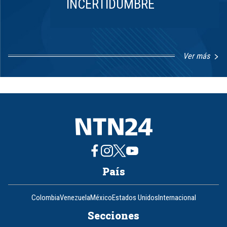
INCERTIDUMBRE
Ver más
Item
1
of
8
País
Colombia
Venezuela
México
Estados Unidos
Internacional
Secciones