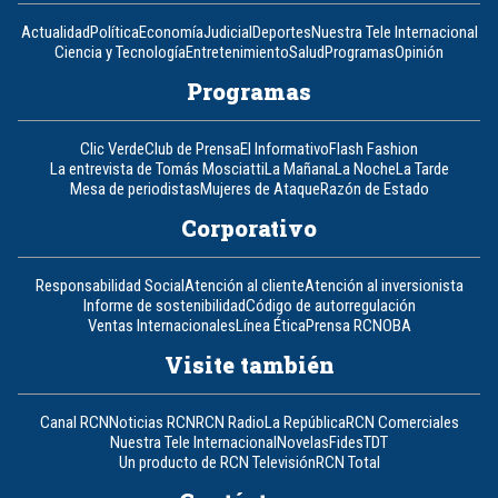
Actualidad
Política
Economía
Judicial
Deportes
Nuestra Tele Internacional
Ciencia y Tecnología
Entretenimiento
Salud
Programas
Opinión
Programas
Clic Verde
Club de Prensa
El Informativo
Flash Fashion
La entrevista de Tomás Mosciatti
La Mañana
La Noche
La Tarde
Mesa de periodistas
Mujeres de Ataque
Razón de Estado
Corporativo
Responsabilidad Social
Atención al cliente
Atención al inversionista
Informe de sostenibilidad
Código de autorregulación
Ventas Internacionales
Línea Ética
Prensa RCN
OBA
Visite también
Canal RCN
Noticias RCN
RCN Radio
La República
RCN Comerciales
Nuestra Tele Internacional
Novelas
Fides
TDT
Un producto de RCN Televisión
RCN Total