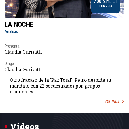
7:00 p.m. ET
Lun - Vie
LA NOCHE
L
Análisis
No
Presenta:
Pr
Claudia Gurisatti
Id
Dirige:
Dir
Claudia Gurisatti
Id
Otro fracaso de la 'Paz Total': Petro despide su
mandato con 22 secuestrados por grupos
criminales
Ver más
Item
1
of
5
Videos