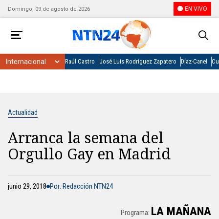
EN VIVO
Domingo, 09 de agosto de 2026
Raúl Castro
José Luis Rodríguez Zapatero
Díaz-Canel
Cu
Actualidad
Arranca la semana del
Orgullo Gay en Madrid
junio 29, 2018
Por: Redacción NTN24
LA MAÑANA
Programa: