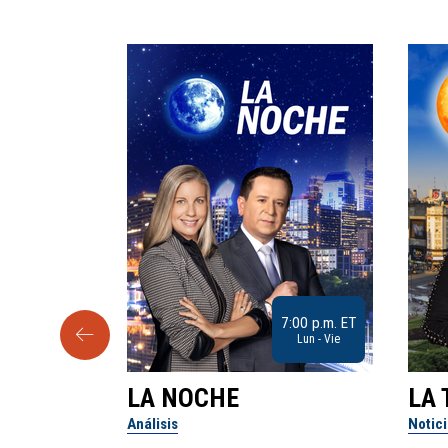
9:30 a.m. ET
7:00 p.m. ET
Sab
Lun - Vie
LA NOCHE
LA 
Análisis
Notic