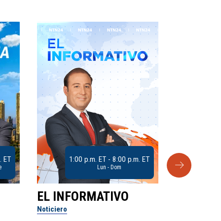
. ET
1:00 p.m. ET - 8:00 p.m. ET
e
Lun - Dom
EL INFORMATIVO
CLUB D
Noticiero
Análisis