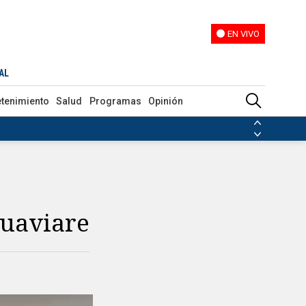
EN VIVO
EN VIVO
AL
etenimiento
Salud
Programas
Opinión
ias de las FARC
ezuela
Nicolás Maduro
Disidencias de las FARC
 en Venezuela
Nicolás Maduro
Guaviare