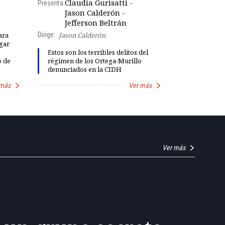
Claudia Gurisatti -
Presenta:
Jason Calderón -
Robe
Presenta:
Jefferson Beltrán
Dirige:
Jason Calderón
ara
gar
Dinorah Fig
Estos son los terribles delitos del
instalación
o de
régimen de los Ortega-Murillo
diálogo par
denunciados en la CIDH
democracia
 más
Ver más
Ver más