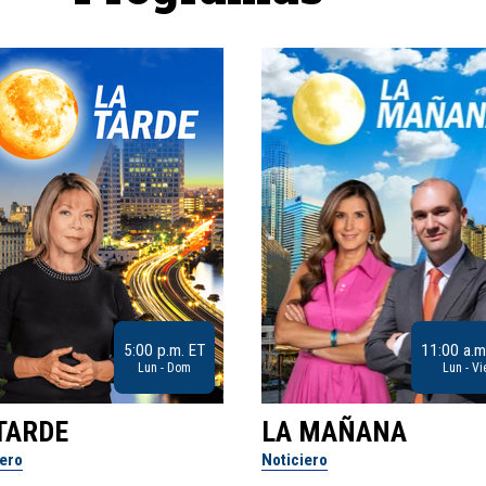
5:00 p.m. ET
11:00 a.m
Lun - Dom
Lun - Vi
TARDE
LA MAÑANA
iero
Noticiero