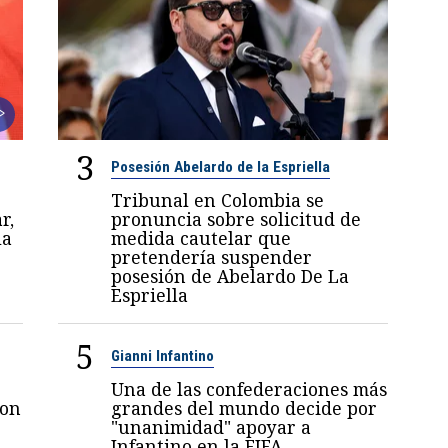
3
Posesión Abelardo de la Espriella
Tribunal en Colombia se
r,
pronuncia sobre solicitud de
la
medida cautelar que
pretendería suspender
posesión de Abelardo De La
Espriella
5
Gianni Infantino
Una de las confederaciones más
con
grandes del mundo decide por
"unanimidad" apoyar a
Infantino en la FIFA