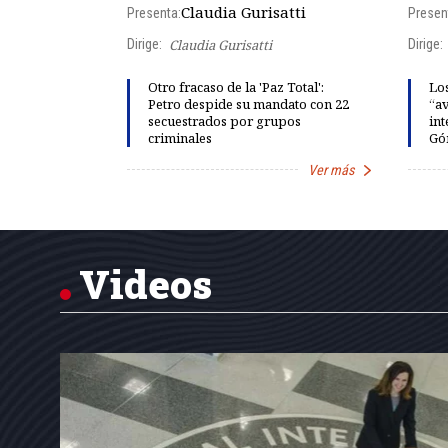
lgo
Claudia Gurisatti
Presenta:
Presen
Dirige:
Claudia Gurisatti
Dirige:
ño acelera
Otro fracaso de la 'Paz Total':
Los
 llevar al
Petro despide su mandato con 22
“av
rds de calor,
secuestrados por grupos
int
criminales
Gó
Ver más
Ver más
Item
1
of
7
Videos