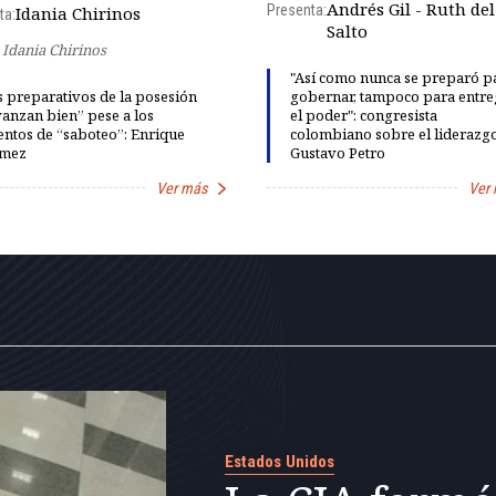
Andrés Gil - Ruth del
Presenta:
Idania Chirinos
ta:
Salto
Idania Chirinos
"Así como nunca se preparó p
 preparativos de la posesión
gobernar, tampoco para entre
anzan bien” pese a los
el poder": congresista
entos de “saboteo”: Enrique
colombiano sobre el liderazg
mez
Gustavo Petro
Ver más
Ver
Estados Unidos