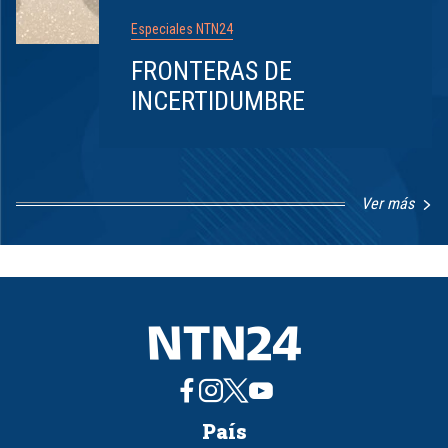
Especiales NTN24
FRONTERAS DE
INCERTIDUMBRE
Ver más
Item
1
of
8
País