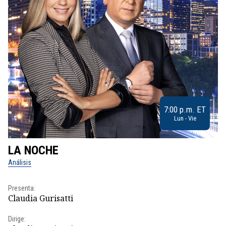
7:00 p.m. ET
Lun - Vie
LA NOCHE
L
Análisis
No
Presenta:
Pr
Claudia Gurisatti
Id
Dirige:
Dir