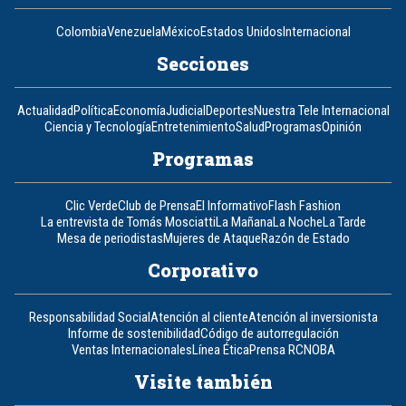
Colombia
Venezuela
México
Estados Unidos
Internacional
Secciones
Actualidad
Política
Economía
Judicial
Deportes
Nuestra Tele Internacional
Ciencia y Tecnología
Entretenimiento
Salud
Programas
Opinión
Programas
Clic Verde
Club de Prensa
El Informativo
Flash Fashion
La entrevista de Tomás Mosciatti
La Mañana
La Noche
La Tarde
Mesa de periodistas
Mujeres de Ataque
Razón de Estado
Corporativo
Responsabilidad Social
Atención al cliente
Atención al inversionista
Informe de sostenibilidad
Código de autorregulación
Ventas Internacionales
Línea Ética
Prensa RCN
OBA
Visite también