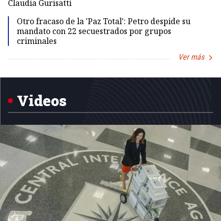
Claudia Gurisatti
Id
Otro fracaso de la 'Paz Total': Petro despide su
mandato con 22 secuestrados por grupos
criminales
Ver más
Item
1
of
5
Videos