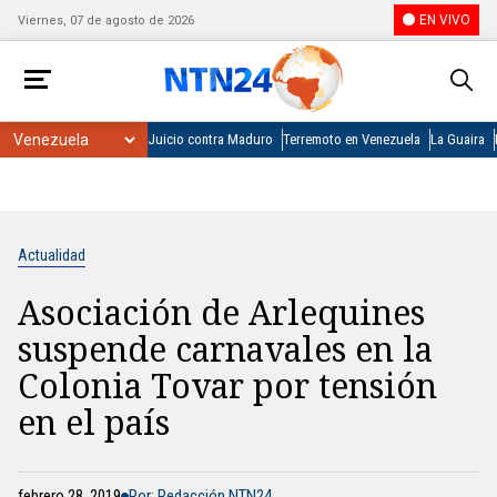
EN VIVO
Viernes, 07 de agosto de 2026
Juicio contra Maduro
Terremoto en Venezuela
La Guaira
Actualidad
Asociación de Arlequines
suspende carnavales en la
Colonia Tovar por tensión
en el país
febrero 28, 2019
Por: Redacción NTN24