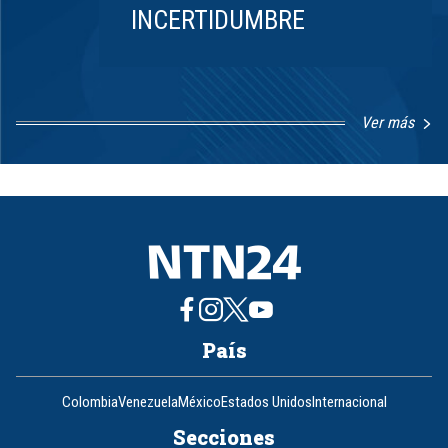
INCERTIDUMBRE
Ver más
Item
1
of
8
País
Colombia
Venezuela
México
Estados Unidos
Internacional
Secciones