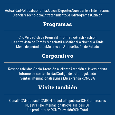
Actualidad
Política
Economía
Judicial
Deportes
Nuestra Tele Internacional
Ciencia y Tecnología
Entretenimiento
Salud
Programas
Opinión
Programas
Clic Verde
Club de Prensa
El Informativo
Flash Fashion
La entrevista de Tomás Mosciatti
La Mañana
La Noche
La Tarde
Mesa de periodistas
Mujeres de Ataque
Razón de Estado
Corporativo
Responsabilidad Social
Atención al cliente
Atención al inversionista
Informe de sostenibilidad
Código de autorregulación
Ventas Internacionales
Línea Ética
Prensa RCN
OBA
Visite también
Canal RCN
Noticias RCN
RCN Radio
La República
RCN Comerciales
Nuestra Tele Internacional
Novelas
Fides
TDT
Un producto de RCN Televisión
RCN Total