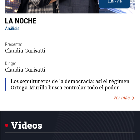
Lun - Vie
LA NOCHE
L
Análisis
No
Presenta:
Pr
Claudia Gurisatti
Id
Dirige:
Dir
Claudia Gurisatti
Id
Los sepultureros de la democracia: así el régimen
Ortega-Murillo busca controlar todo el poder
Ver más
Item
1
of
5
Videos