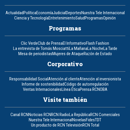
Actualidad
Política
Economía
Judicial
Deportes
Nuestra Tele Internacional
Ciencia y Tecnología
Entretenimiento
Salud
Programas
Opinión
Programas
Clic Verde
Club de Prensa
El Informativo
Flash Fashion
La entrevista de Tomás Mosciatti
La Mañana
La Noche
La Tarde
Mesa de periodistas
Mujeres de Ataque
Razón de Estado
Corporativo
Responsabilidad Social
Atención al cliente
Atención al inversionista
Informe de sostenibilidad
Código de autorregulación
Ventas Internacionales
Línea Ética
Prensa RCN
OBA
Visite también
Canal RCN
Noticias RCN
RCN Radio
La República
RCN Comerciales
Nuestra Tele Internacional
Novelas
Fides
TDT
Un producto de RCN Televisión
RCN Total