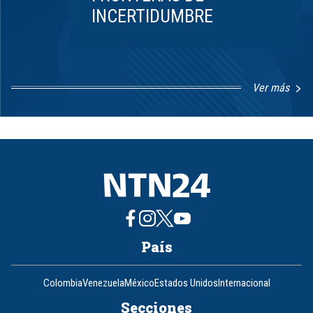
INCERTIDUMBRE
Ver más
Item
1
of
8
País
Colombia
Venezuela
México
Estados Unidos
Internacional
Secciones