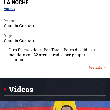
LA NOCHE
L
Análisis
No
Presenta:
Pr
Claudia Gurisatti
Id
Dirige:
Dir
Claudia Gurisatti
Id
Otro fracaso de la 'Paz Total': Petro despide su
mandato con 22 secuestrados por grupos
criminales
Ver más
Item
1
of
5
Videos