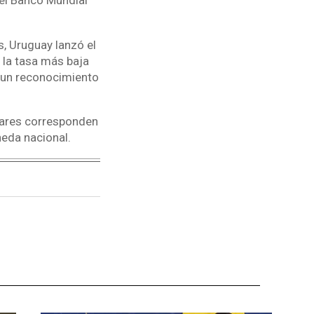
el Banco Mundial
s, Uruguay lanzó el
 la tasa más baja
o un reconocimiento
lares corresponden
neda nacional.