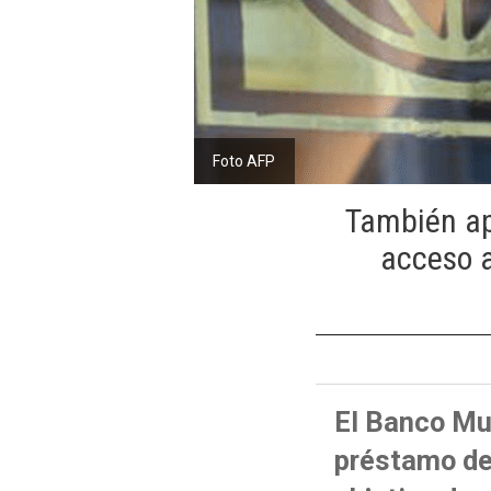
Foto AFP
También ap
acceso a
El Banco Mu
préstamo de