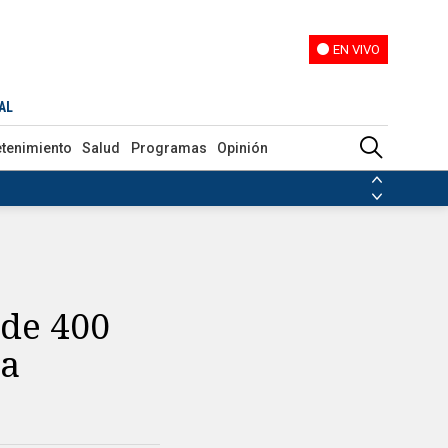
EN VIVO
EN VIVO
AL
etenimiento
Salud
Programas
Opinión
ias de las FARC
ezuela
Nicolás Maduro
Disidencias de las FARC
 en Venezuela
Nicolás Maduro
de 400
la