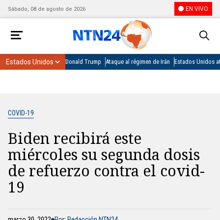
EN VIVO
Sábado, 08 de agosto de 2026
Donald Trump
Ataque al régimen de Irán
Estados Unidos at
COVID-19
Biden recibirá este
miércoles su segunda dosis
de refuerzo contra el covid-
19
marzo 30, 2022
Por: Redacción NTN24