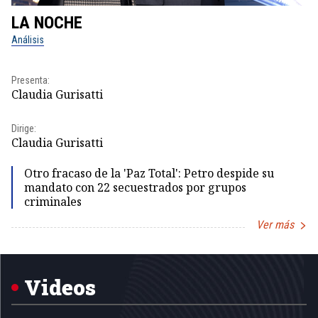
LA NOCHE
L
Análisis
No
Presenta:
Pr
Claudia Gurisatti
Id
Dirige:
Dir
Claudia Gurisatti
Id
Otro fracaso de la 'Paz Total': Petro despide su
mandato con 22 secuestrados por grupos
criminales
Ver más
Item
1
of
5
Videos