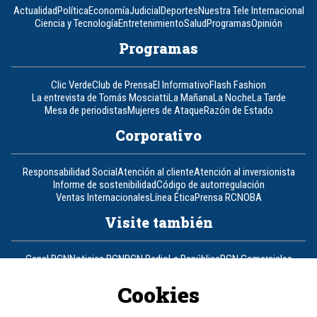
Actualidad
Política
Economía
Judicial
Deportes
Nuestra Tele Internacional
Ciencia y Tecnología
Entretenimiento
Salud
Programas
Opinión
Programas
Clic Verde
Club de Prensa
El Informativo
Flash Fashion
La entrevista de Tomás Mosciatti
La Mañana
La Noche
La Tarde
Mesa de periodistas
Mujeres de Ataque
Razón de Estado
Corporativo
Responsabilidad Social
Atención al cliente
Atención al inversionista
Informe de sostenibilidad
Código de autorregulación
Ventas Internacionales
Línea Ética
Prensa RCN
OBA
Visite también
Canal RCN
Noticias RCN
RCN Radio
La República
RCN Comerciales
Nuestra Tele Internacional
Novelas
Fides
TDT
Un producto de RCN Televisión
RCN Total
Cookies
Contáctenos