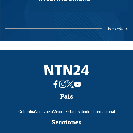
Ver más
Item
1
of
8
País
Colombia
Venezuela
México
Estados Unidos
Internacional
Secciones