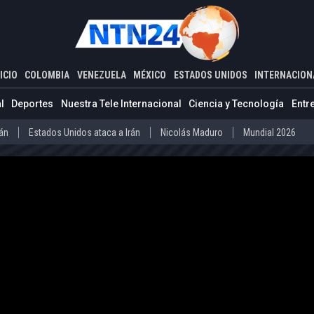
ADOS UNIDOS
INTERNACIONAL
strategia de Colombia contra la producción de cocaína
ICIO
COLOMBIA
VENEZUELA
MÉXICO
ESTADOS UNIDOS
INTERNACION
Estados Unidos ataca a Irán
Nicolás Maduro
Mundial 2026
l
Deportes
Nuestra Tele Internacional
Ciencia y Tecnología
Entr
Díaz-Canel
Cuba
Mundial 2026
rán
Estados Unidos ataca a Irán
Nicolás Maduro
Mundial 2026
o
Abelardo de la Espriella
Iván Cepeda
Donald Trump
Disidenc
ero
Díaz-Canel
Cuba
Mundial 2026
La Guaira
Delcy Rodríguez
Donald Trump
Presos políticos en Ven
vo Petro
Abelardo de la Espriella
Iván Cepeda
Donald Trump
arteles mexicanos
Donald Trump
la
La Guaira
Delcy Rodríguez
Donald Trump
Presos políticos
co
Carteles mexicanos
Donald Trump