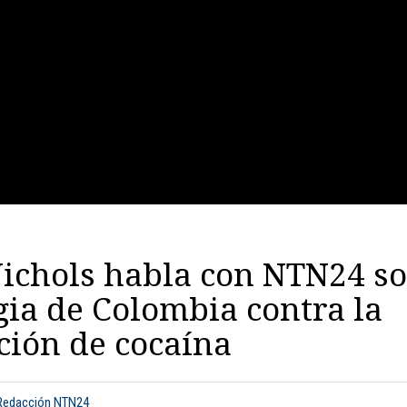
Nichols habla con NTN24 s
gia de Colombia contra la
ción de cocaína
 Redacción NTN24