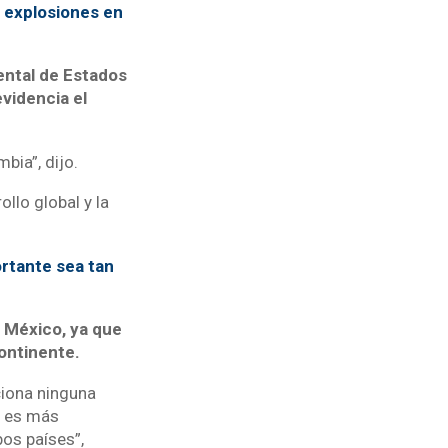
 explosiones en
ental de Estados
videncia el
bia”, dijo.
llo global y la
rtante sea tan
s México, ya que
ontinente.
ciona ninguna
o es más
os países”,