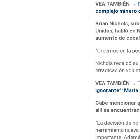
VEA TAMBIÉN →
P
complejo minero 
Brian Nichols, su
Unidos, habló en 
aumento de cocaí
“Creemos en la posi
Nichols recalcó su
erradicación volunt
VEA TAMBIÉN →
“
ignorante”: María
Cabe mencionar qu
allí se encuentra
“La decisión de no
herramienta nueva.
importante. Además