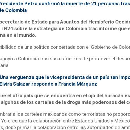
residente Petro confirmó la muerte de 21 personas tras
de Colombia
bsecretario de Estado para Asuntos del Hemisferio Occid
NTN24 sobre la estrategia de Colombia tras informe que e
na en el mundo.
bilidad de una política concertada con el Gobierno de Colom
 apoyo a Colombia tras sus esfuerzos de promover el desarro
aria.
Una vergüenza que la vicepresidenta de un país tan impo
 Elvira Salazar responde a Francia Márquez
e el otro país que se encuentra en el ojo del huracán e
n algunos de los carteles de la droga más poderosos del c
mbrar a los carteles mexicanos como terroristas no propor
 Yo creo que la colaboración entre Estados Unidos y Méxic
, debe primar la colaboración entre las autoridades de amb