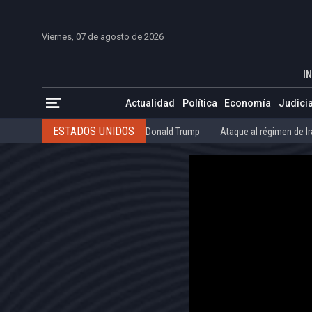
INICIO
COLOMBIA
VENEZUELA
MÉXICO
EST
Viernes, 07 de agosto de 2026
Brian Nichols habla con NTN24 sobre e
INICIO
ACTUALIDAD
IN
ESTADOS UNIDOS
Donald Trump
Ataque al régimen de Irán
Actualidad
Política
Economía
Judicia
INTERNACIONAL
Raúl Castro
José Luis Rodríguez Zapatero
ESTADOS UNIDOS
Donald Trump
Ataque al régimen de I
COLOMBIA
Elecciones Presidenciales en Colombia
Gustavo Petr
INTERNACIONAL
Raúl Castro
José Luis Rodríguez Zapat
VENEZUELA
Juicio contra Maduro
Terremoto en Venezuela
COLOMBIA
Elecciones Presidenciales en Colombia
Gusta
MÉXICO
Claudia Sheinbaum
Mundial 2026
Narcotráfico
C
VENEZUELA
Juicio contra Maduro
Terremoto en Venezue
MÉXICO
Claudia Sheinbaum
Mundial 2026
Narcotráfi