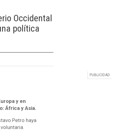
erio Occidental
una política
Europa y en
 África y Asia.
stavo Petro haya
voluntaria.