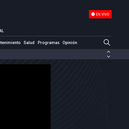
EN VIVO
EN VIVO
AL
etenimiento
Salud
Programas
Opinión
ias de las FARC
ezuela
Nicolás Maduro
Disidencias de las FARC
 en Venezuela
Nicolás Maduro