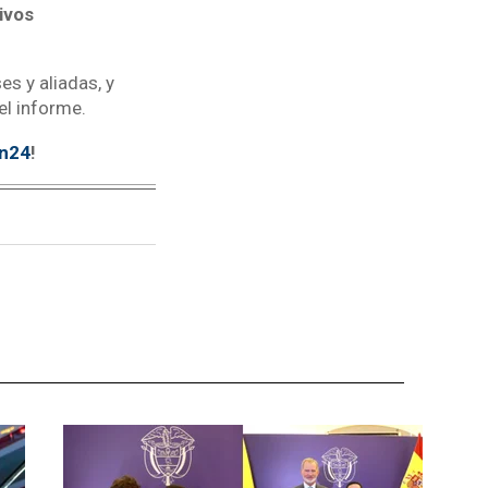
ivos
s y aliadas, y
el informe.
tn24
!