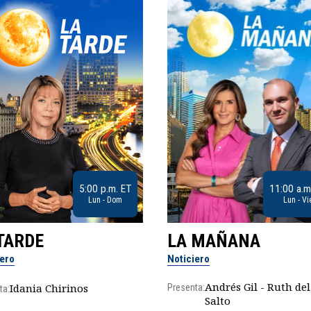
5:00 p.m. ET
11:00 a.m
Lun - Dom
Lun - Vi
TARDE
LA MAÑANA
iero
Noticiero
Andrés Gil - Ruth del
Idania Chirinos
Presenta:
ta:
Salto