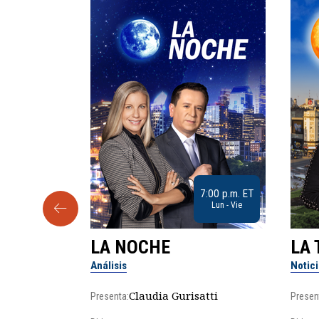
9:30 a.m. ET
7:00 p.m. ET
Sab
Lun - Vie
LA NOCHE
LA 
Análisis
Notic
lgo
Claudia Gurisatti
Presenta:
Presen