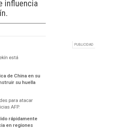
e influencia
ín.
ekín está
ica de China en su
struir su huella
des para atacar
icias AFP.
ndido rápidamente
ia en regiones