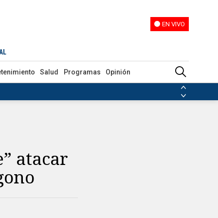
EN VIVO
EN VIVO
AL
etenimiento
Salud
Programas
Opinión
ias de las FARC
ezuela
Nicolás Maduro
Disidencias de las FARC
 en Venezuela
Nicolás Maduro
” atacar
ágono