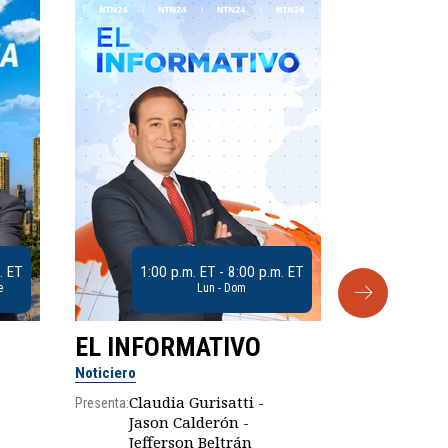
. ET
1:00 p.m. ET - 8:00 p.m. ET
e
Lun - Dom
EL INFORMATIVO
CLUB D
Noticiero
Análisis
Claudia Gurisatti -
Presenta:
Jason Calderón -
Robe
Jefferson Beltrán
Presenta: