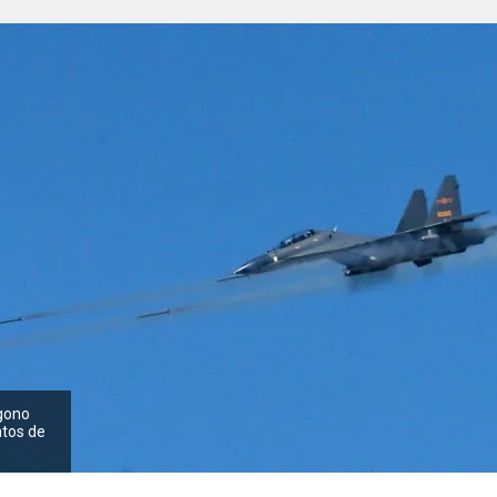
gono
tos de