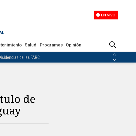
EN VIVO
EN VIVO
AL
ias de las FARC
etenimiento
Salud
Programas
Opinión
ezuela
Nicolás Maduro
Disidencias de las FARC
 en Venezuela
Nicolás Maduro
tulo de
guay