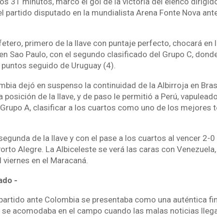
los 31 minutos, marcó el gol de la victoria del elenco dirigid
el partido disputado en la mundialista Arena Fonte Nova ant
etero, primero de la llave con puntaje perfecto, chocará en l
 en Sao Paulo, con el segundo clasificado del Grupo C, dond
6 puntos seguido de Uruguay (4).
mbia dejó en suspenso la continuidad de la Albirroja en Brasi
a posición de la llave, y de paso le permitió a Perú, vapulead
l Grupo A, clasificar a los cuartos como uno de los mejores 
egunda de la llave y con el pase a los cuartos al vencer 2-0 C
orto Alegre. La Albiceleste se verá las caras con Venezuela
l viernes en el Maracaná.
ado -
l partido ante Colombia se presentaba como una auténtica fin
 se acomodaba en el campo cuando las malas noticias lleg