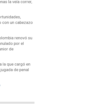
as la veía correr,
rtunidades,
go con un cabezazo
olombia renovó su
anulado por el
unior de
a la que cargó en
 jugada de penal
e