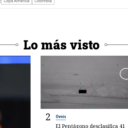
:
Copa América
Colombia
Lo más visto
2
Ovnis
El Pentágono desclasifica 41