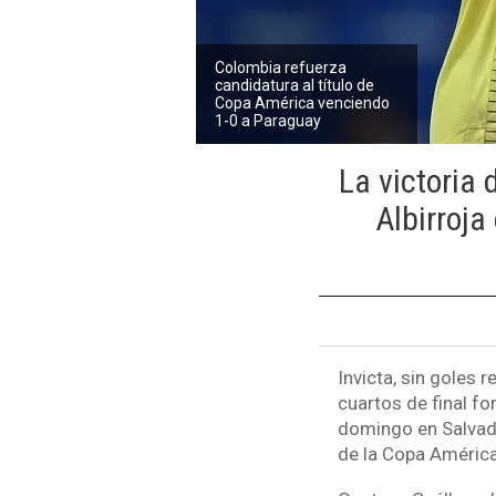
Colombia refuerza
candidatura al título de
Copa América venciendo
1-0 a Paraguay
La victoria
Albirroja
Invicta, sin goles 
cuartos de final fo
domingo en Salvado
de la Copa América