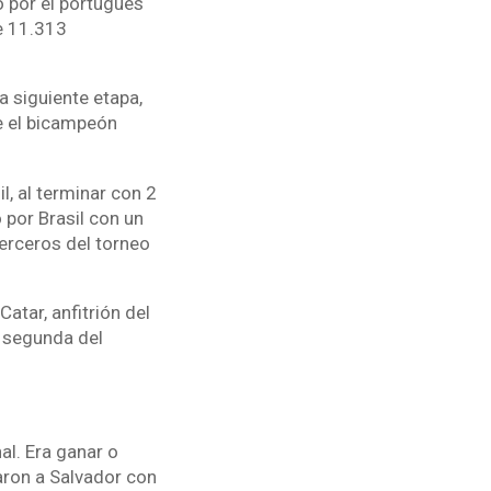
o por el portugués
e 11.313
a siguiente etapa,
e el bicampeón
l, al terminar con 2
o por Brasil con un
terceros del torneo
atar, anfitrión del
, segunda del
al. Era ganar o
aron a Salvador con