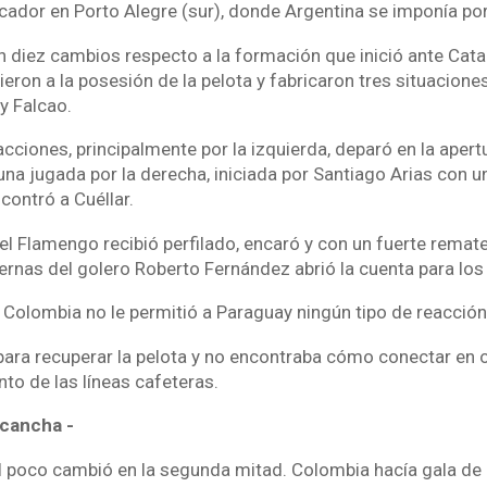
cador en Porto Alegre (sur), donde Argentina se imponía por
 diez cambios respecto a la formación que inició ante Catar
eron a la posesión de la pelota y fabricaron tres situacione
y Falcao.
acciones, principalmente por la izquierda, deparó en la aper
na jugada por la derecha, iniciada por Santiago Arias con una
contró a Cuéllar.
del Flamengo recibió perfilado, encaró y con un fuerte rema
iernas del golero Roberto Fernández abrió la cuenta para los
 Colombia no le permitió a Paraguay ningún tipo de reacción
 para recuperar la pelota y no encontraba cómo conectar en o
to de las líneas cafeteras.
 cancha -
rol poco cambió en la segunda mitad. Colombia hacía gala de