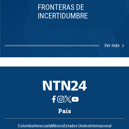
FRONTERAS DE
INCERTIDUMBRE
Ver más
Item
1
of
8
País
Colombia
Venezuela
México
Estados Unidos
Internacional