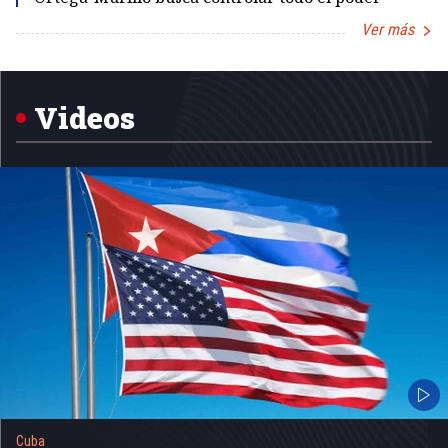
Ver más
Item
1
of
5
Videos
Cuba