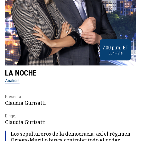
7:00 p.m. ET
Lun - Vie
LA NOCHE
L
Análisis
No
Presenta:
Pr
Claudia Gurisatti
Id
Dirige:
Dir
Claudia Gurisatti
Id
Los sepultureros de la democracia: así el régimen
Ortega-Murillo busca controlar todo el poder