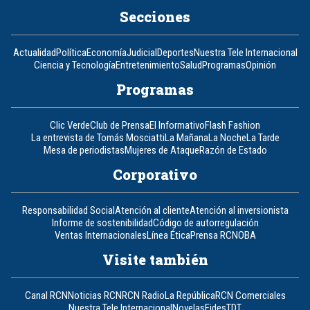
Secciones
Actualidad
Política
Economía
Judicial
Deportes
Nuestra Tele Internacional
Ciencia y Tecnología
Entretenimiento
Salud
Programas
Opinión
Programas
Clic Verde
Club de Prensa
El Informativo
Flash Fashion
La entrevista de Tomás Mosciatti
La Mañana
La Noche
La Tarde
Mesa de periodistas
Mujeres de Ataque
Razón de Estado
Corporativo
Responsabilidad Social
Atención al cliente
Atención al inversionista
Informe de sostenibilidad
Código de autorregulación
Ventas Internacionales
Línea Ética
Prensa RCN
OBA
Visite también
Canal RCN
Noticias RCN
RCN Radio
La República
RCN Comerciales
Nuestra Tele Internacional
Novelas
Fides
TDT