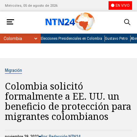
EN VIVO
Miércoles, 05 de agosto de 2026
Elecciones Presidenciales en Colombia
Gustavo Petro
Abel
Migración
Colombia solicitó
formalmente a EE. UU. un
beneficio de protección para
migrantes colombianos
noviembre 29, 2022
Por: Redacción NTN24