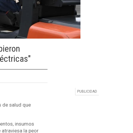
bieron
éctricas"
s de salud que
mentos, insumos
 atraviesa la peor