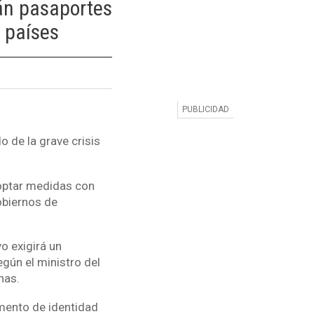
án pasaportes
 países
o de la grave crisis
doptar medidas con
obiernos de
o exigirá un
gún el ministro del
onas.
mento de identidad