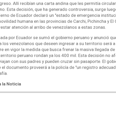
greso. Allí recibían una carta andina que les permitía circular
ano. Esta decisión, que ha generado controversia, surge lue
ierno de Ecuador declaró un "estado de emergencia instituci
ilidad humana en las provincias de Carchi, Pichincha y El O
prestar atención al arribo de venezolanos a estas zonas.
tada por Ecuador se sumó el gobierno peruano y anunció qu
 los venezolanos que deseen ingresar a su territorio será a 
e en vigor la medida que busca frenar la masiva llegada de
erritorio peruano rondan ya los 400 mil. Esta decisión no af
iajan con sus padres y pueden cruzar sin pasaporte. El gobi
 el documento proveerá a la policía de "un registro adecuad
afía.
 la Noticia