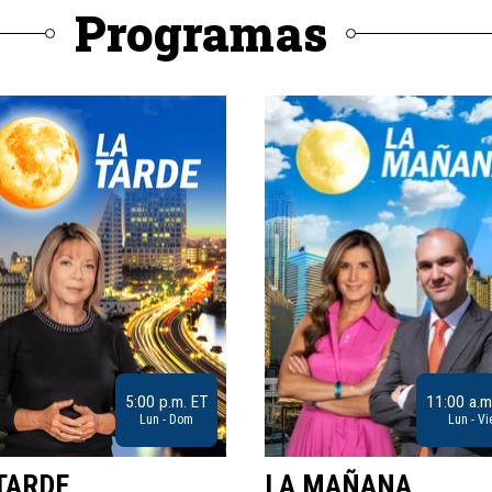
Programas
5:00 p.m. ET
11:00 a.m
Lun - Dom
Lun - Vi
TARDE
LA MAÑANA