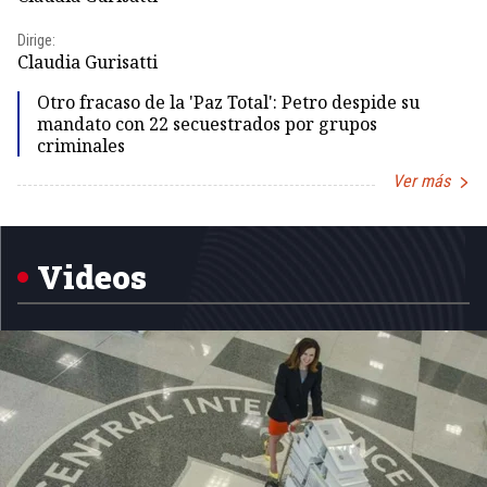
Id
Dirige:
Dir
Claudia Gurisatti
Id
Otro fracaso de la 'Paz Total': Petro despide su
mandato con 22 secuestrados por grupos
criminales
Ver más
Item
1
of
5
Videos