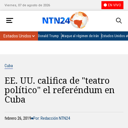
EN VIVO
Viernes, 07 de agosto de 2026
Donald Trump
Ataque al régimen de Irán
Estados Unidos at
Cuba
EE. UU. califica de "teatro
político" el referéndum en
Cuba
febrero 26, 2019
Por: Redacción NTN24