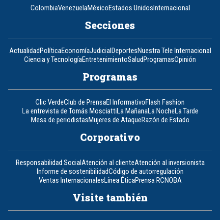
Colombia
Venezuela
México
Estados Unidos
Internacional
Secciones
Actualidad
Política
Economía
Judicial
Deportes
Nuestra Tele Internacional
Ciencia y Tecnología
Entretenimiento
Salud
Programas
Opinión
Programas
Clic Verde
Club de Prensa
El Informativo
Flash Fashion
La entrevista de Tomás Mosciatti
La Mañana
La Noche
La Tarde
Mesa de periodistas
Mujeres de Ataque
Razón de Estado
Corporativo
Responsabilidad Social
Atención al cliente
Atención al inversionista
Informe de sostenibilidad
Código de autorregulación
Ventas Internacionales
Línea Ética
Prensa RCN
OBA
Visite también