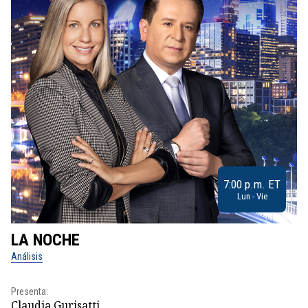
7:00 p.m. ET
Lun - Vie
LA NOCHE
L
Análisis
No
Presenta:
Pr
Claudia Gurisatti