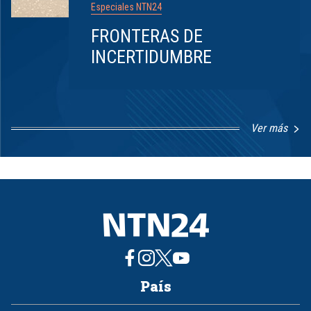
Especiales NTN24
FRONTERAS DE
INCERTIDUMBRE
Ver más
Item
1
of
8
País