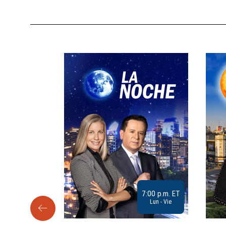
9:30 a.m. ET
7:00 p.m. ET
Sab
Lun - Vie