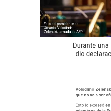
Foto del presidente de
Ucrania, Volodímir
Zelenski, tomada de AFP.
Durante una 
dio declara
Volodímir Zelenski
que no va a ser añ
Esto lo expresó
en 
miembros de la Fu