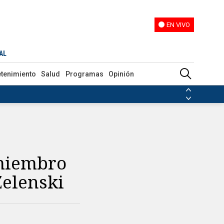
EN VIVO
EN VIVO
AL
etenimiento
Salud
Programas
Opinión
ias de las FARC
ezuela
Nicolás Maduro
Disidencias de las FARC
 en Venezuela
Nicolás Maduro
miembro
Zelenski