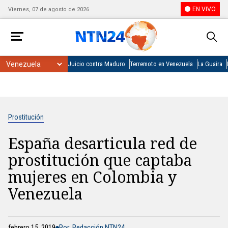
EN VIVO
Viernes, 07 de agosto de 2026
Juicio contra Maduro
Terremoto en Venezuela
La Guaira
Prostitución
España desarticula red de
prostitución que captaba
mujeres en Colombia y
Venezuela
febrero 15, 2019
Por: Redacción NTN24