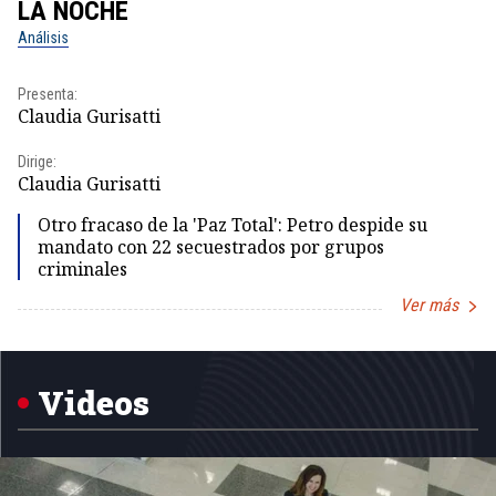
LA NOCHE
L
Análisis
No
Presenta:
Pr
Claudia Gurisatti
Id
Dirige:
Dir
Claudia Gurisatti
Id
Otro fracaso de la 'Paz Total': Petro despide su
mandato con 22 secuestrados por grupos
criminales
Ver más
Item
1
of
5
Videos