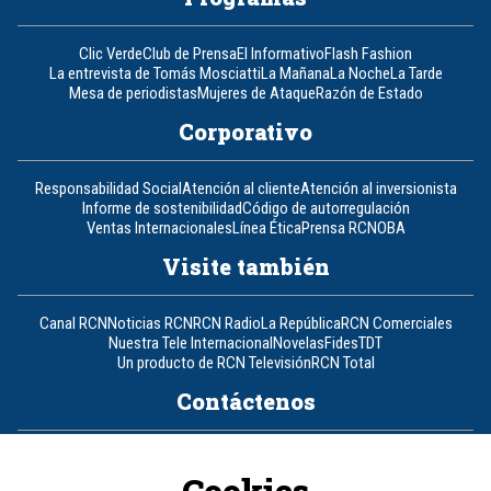
Clic Verde
Club de Prensa
El Informativo
Flash Fashion
La entrevista de Tomás Mosciatti
La Mañana
La Noche
La Tarde
Mesa de periodistas
Mujeres de Ataque
Razón de Estado
Corporativo
Responsabilidad Social
Atención al cliente
Atención al inversionista
Informe de sostenibilidad
Código de autorregulación
Ventas Internacionales
Línea Ética
Prensa RCN
OBA
Visite también
Canal RCN
Noticias RCN
RCN Radio
La República
RCN Comerciales
Nuestra Tele Internacional
Novelas
Fides
TDT
Un producto de RCN Televisión
RCN Total
Contáctenos
Teléfono
+57 (601) 426 92 92
Cookies