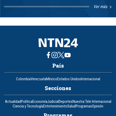
Ver más
Item
1
of
8
País
Colombia
Venezuela
México
Estados Unidos
Internacional
Secciones
Actualidad
Política
Economía
Judicial
Deportes
Nuestra Tele Internacional
Ciencia y Tecnología
Entretenimiento
Salud
Programas
Opinión
Programas