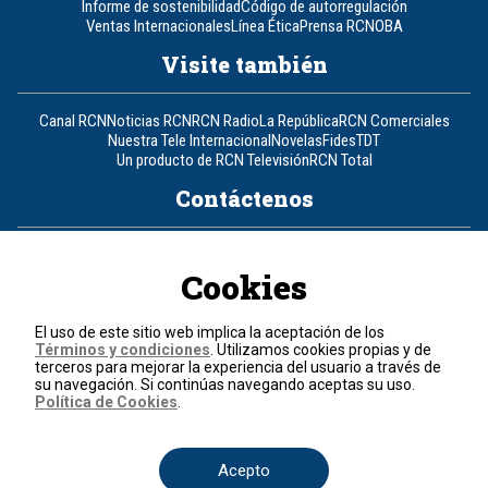
Informe de sostenibilidad
Código de autorregulación
Ventas Internacionales
Línea Ética
Prensa RCN
OBA
Visite también
Canal RCN
Noticias RCN
RCN Radio
La República
RCN Comerciales
Nuestra Tele Internacional
Novelas
Fides
TDT
Un producto de RCN Televisión
RCN Total
Contáctenos
Teléfono
+57 (601) 426 92 92
Cookies
Política de datos personales
Política de cookies
El uso de este sitio web implica la aceptación de los
Términos y condiciones
Términos y condiciones
. Utilizamos cookies propias y de
terceros para mejorar la experiencia del usuario a través de
su navegación. Si continúas navegando aceptas su uso.
© 2026, RCN Medios.
Política de Cookies
.
Todos los derechos reservados.
Organización Ardila Lülle - www.oal.com.co
Acepto