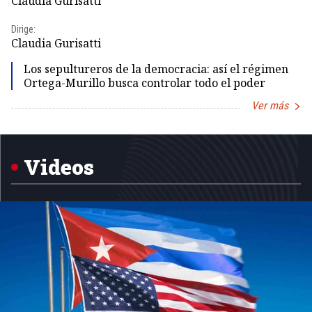
Claudia Gurisatti
Id
Dirige:
Dir
Claudia Gurisatti
Id
Los sepultureros de la democracia: así el régimen
Ortega-Murillo busca controlar todo el poder
Ver más
Item
1
of
5
Videos