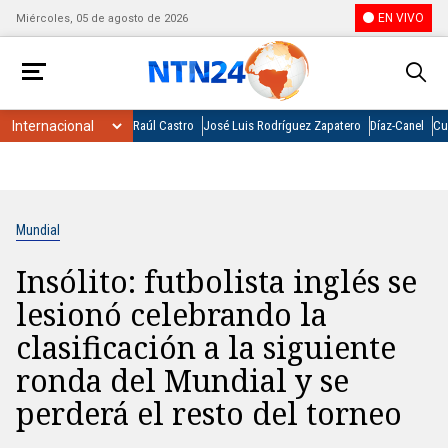
EN VIVO
Miércoles, 05 de agosto de 2026
Raúl Castro
José Luis Rodríguez Zapatero
Díaz-Canel
Cu
Mundial
Insólito: futbolista inglés se
lesionó celebrando la
clasificación a la siguiente
ronda del Mundial y se
perderá el resto del torneo