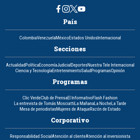
País
Colombia
Venezuela
México
Estados Unidos
Internacional
Secciones
Actualidad
Política
Economía
Judicial
Deportes
Nuestra Tele Internacional
Ciencia y Tecnología
Entretenimiento
Salud
Programas
Opinión
Programas
Clic Verde
Club de Prensa
El Informativo
Flash Fashion
La entrevista de Tomás Mosciatti
La Mañana
La Noche
La Tarde
Mesa de periodistas
Mujeres de Ataque
Razón de Estado
Corporativo
Responsabilidad Social
Atención al cliente
Atención al inversionista