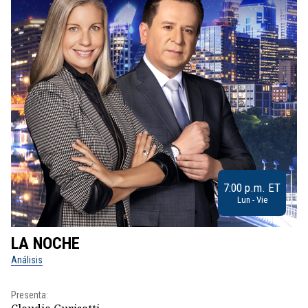
7:00 p.m. ET
Lun - Vie
LA NOCHE
L
Análisis
No
Presenta:
Pr