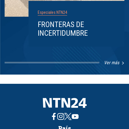
Especiales NTN24
FRONTERAS DE
INCERTIDUMBRE
Ver más
Item
1
of
8
País