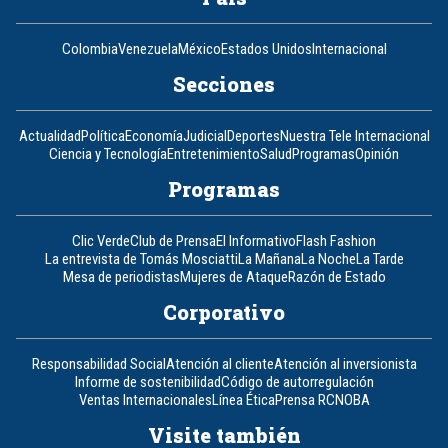
Colombia
Venezuela
México
Estados Unidos
Internacional
Secciones
Actualidad
Política
Economía
Judicial
Deportes
Nuestra Tele Internacional
Ciencia y Tecnología
Entretenimiento
Salud
Programas
Opinión
Programas
Clic Verde
Club de Prensa
El Informativo
Flash Fashion
La entrevista de Tomás Mosciatti
La Mañana
La Noche
La Tarde
Mesa de periodistas
Mujeres de Ataque
Razón de Estado
Corporativo
Responsabilidad Social
Atención al cliente
Atención al inversionista
Informe de sostenibilidad
Código de autorregulación
Ventas Internacionales
Línea Ética
Prensa RCN
OBA
Visite también