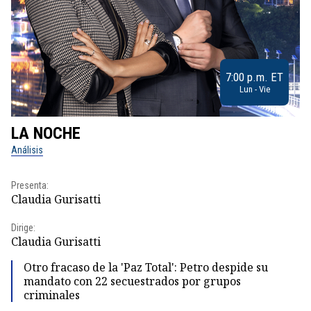
7:00 p.m. ET
Lun - Vie
LA NOCHE
L
Análisis
No
Presenta:
Pr
Claudia Gurisatti
Id
Dirige:
Dir
Claudia Gurisatti
Id
Otro fracaso de la 'Paz Total': Petro despide su
mandato con 22 secuestrados por grupos
criminales