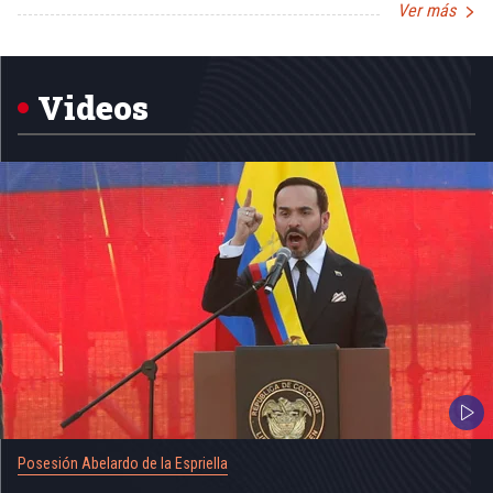
Ver más
Item
1
of
5
Videos
Posesión Abelardo de la Espriella