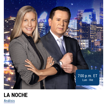
7:00 p.m. ET
Lun - Vie
LA NOCHE
L
Análisis
No