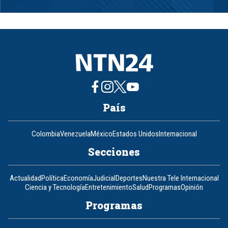
Item
1
of
8
País
Colombia
Venezuela
México
Estados Unidos
Internacional
Secciones
Actualidad
Política
Economía
Judicial
Deportes
Nuestra Tele Internacional
Ciencia y Tecnología
Entretenimiento
Salud
Programas
Opinión
Programas