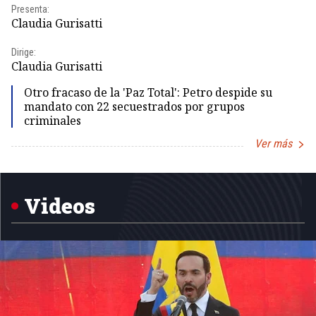
Presenta:
Pr
Claudia Gurisatti
Id
Dirige:
Dir
Claudia Gurisatti
Id
Otro fracaso de la 'Paz Total': Petro despide su
mandato con 22 secuestrados por grupos
criminales
Ver más
Item
1
of
5
Videos