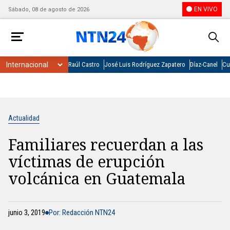
EN VIVO
Sábado, 08 de agosto de 2026
Raúl Castro
José Luis Rodríguez Zapatero
Díaz-Canel
Cu
Actualidad
Familiares recuerdan a las
víctimas de erupción
volcánica en Guatemala
junio 3, 2019
Por: Redacción NTN24