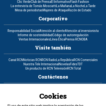
Clic Verde
Club de Prensa
El Informativo
Flash Fashion
La entrevista de Tomás Mosciatti
La Mañana
La Noche
La Tarde
Mesa de periodistas
Mujeres de Ataque
Razón de Estado
Corporativo
Responsabilidad Social
Atención al cliente
Atención al inversionista
Informe de sostenibilidad
Código de autorregulación
Ventas Internacionales
Línea Ética
Prensa RCN
OBA
Visite también
Canal RCN
Noticias RCN
RCN Radio
La República
RCN Comerciales
Nuestra Tele Internacional
Novelas
Fides
TDT
Un producto de RCN Televisión
RCN Total
Contáctenos
Teléfono
+57 (601) 426 92 92
Cookies
Política de datos personales
Política de cookies
El uso de este sitio web implica la aceptación de los