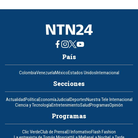
of
8
País
Colombia
Venezuela
México
Estados Unidos
Internacional
Secciones
Actualidad
Política
Economía
Judicial
Deportes
Nuestra Tele Internacional
Ciencia y Tecnología
Entretenimiento
Salud
Programas
Opinión
Programas
Clic Verde
Club de Prensa
El Informativo
Flash Fashion
La entrevista de Tomás Mosciatti
La Mañana
La Noche
La Tarde