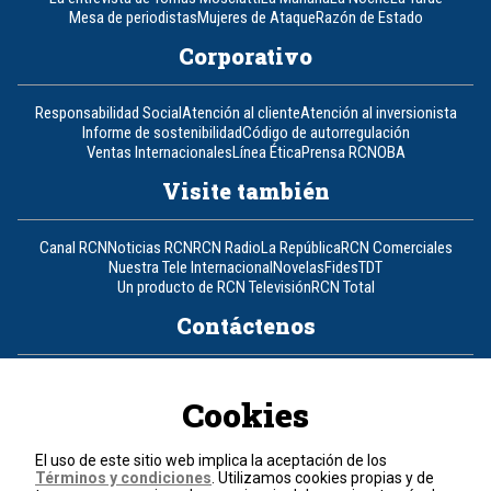
Mesa de periodistas
Mujeres de Ataque
Razón de Estado
Corporativo
Responsabilidad Social
Atención al cliente
Atención al inversionista
Informe de sostenibilidad
Código de autorregulación
Ventas Internacionales
Línea Ética
Prensa RCN
OBA
Visite también
Canal RCN
Noticias RCN
RCN Radio
La República
RCN Comerciales
Nuestra Tele Internacional
Novelas
Fides
TDT
Un producto de RCN Televisión
RCN Total
Contáctenos
Teléfono
+57 (601) 426 92 92
Cookies
Política de datos personales
Política de cookies
El uso de este sitio web implica la aceptación de los
Términos y condiciones
Términos y condiciones
. Utilizamos cookies propias y de