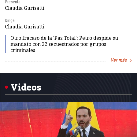
Presenta:
Pr
Claudia Gurisatti
Id
Dirige:
Dir
Claudia Gurisatti
Id
Otro fracaso de la 'Paz Total': Petro despide su
mandato con 22 secuestrados por grupos
criminales
Ver más
Item
1
of
5
Videos