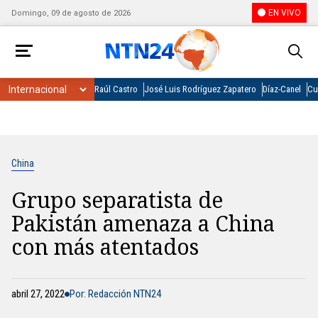
EN VIVO
Domingo, 09 de agosto de 2026
Raúl Castro
José Luis Rodríguez Zapatero
Díaz-Canel
Cu
China
Grupo separatista de
Pakistán amenaza a China
con más atentados
abril 27, 2022
Por: Redacción NTN24