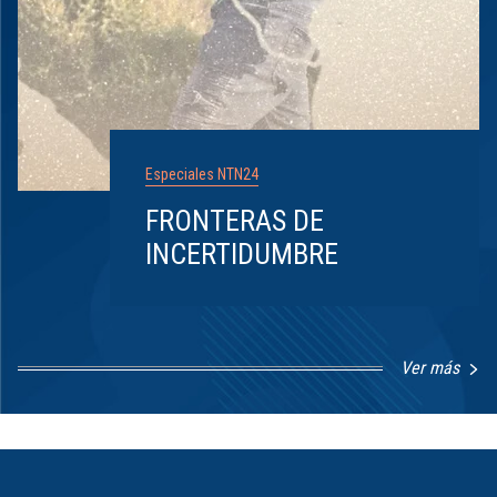
Especiales NTN24
FRONTERAS DE
INCERTIDUMBRE
Ver más
Item
1
of
8