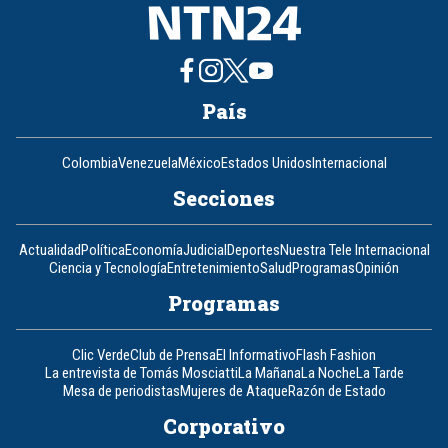
País
Colombia
Venezuela
México
Estados Unidos
Internacional
Secciones
Actualidad
Política
Economía
Judicial
Deportes
Nuestra Tele Internacional
Ciencia y Tecnología
Entretenimiento
Salud
Programas
Opinión
Programas
Clic Verde
Club de Prensa
El Informativo
Flash Fashion
La entrevista de Tomás Mosciatti
La Mañana
La Noche
La Tarde
Mesa de periodistas
Mujeres de Ataque
Razón de Estado
Corporativo