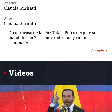
Presenta:
Pr
Claudia Gurisatti
Id
Dirige:
Dir
Claudia Gurisatti
Id
Otro fracaso de la 'Paz Total': Petro despide su
mandato con 22 secuestrados por grupos
criminales
Ver más
Item
1
of
5
Videos