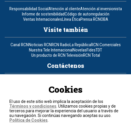
Responsabilidad Social
Atención al cliente
Atención al inversionista
Informe de sostenibilidad
Código de autorregulación
Ventas Internacionales
Línea Ética
Prensa RCN
OBA
Visite también
Canal RCN
Noticias RCN
RCN Radio
La República
RCN Comerciales
Nuestra Tele Internacional
Novelas
Fides
TDT
Un producto de RCN Televisión
RCN Total
Contáctenos
Teléfono
+57 (601) 426 92 92
Cookies
Política de datos personales
Política de cookies
El uso de este sitio web implica la aceptación de los
Términos y condiciones
Términos y condiciones
. Utilizamos cookies propias y de
terceros para mejorar la experiencia del usuario a través de
su navegación. Si continúas navegando aceptas su uso.
© 2026, RCN Medios.
Política de Cookies
.
Todos los derechos reservados.
Organización Ardila Lülle - www.oal.com.co