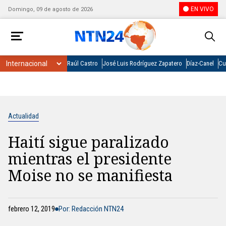
EN VIVO
Domingo, 09 de agosto de 2026
Raúl Castro
José Luis Rodríguez Zapatero
Díaz-Canel
Cu
Actualidad
Haití sigue paralizado
mientras el presidente
Moise no se manifiesta
febrero 12, 2019
Por: Redacción NTN24