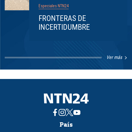
Especiales NTN24
FRONTERAS DE
INCERTIDUMBRE
Ver más
Item
1
of
8
País