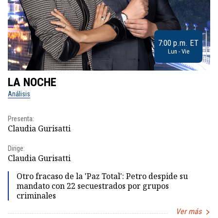
7:00 p.m. ET
Lun - Vie
LA NOCHE
L
Análisis
No
Presenta:
Pr
Claudia Gurisatti
Id
Dirige:
Dir
Claudia Gurisatti
Id
Otro fracaso de la 'Paz Total': Petro despide su
mandato con 22 secuestrados por grupos
criminales
Ver más