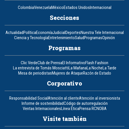
Colombia
Venezuela
México
Estados Unidos
Internacional
Secciones
Actualidad
Política
Economía
Judicial
Deportes
Nuestra Tele Internacional
Ciencia y Tecnología
Entretenimiento
Salud
Programas
Opinión
Programas
Clic Verde
Club de Prensa
El Informativo
Flash Fashion
La entrevista de Tomás Mosciatti
La Mañana
La Noche
La Tarde
Mesa de periodistas
Mujeres de Ataque
Razón de Estado
Corporativo
Responsabilidad Social
Atención al cliente
Atención al inversionista
Informe de sostenibilidad
Código de autorregulación
Ventas Internacionales
Línea Ética
Prensa RCN
OBA
Visite también