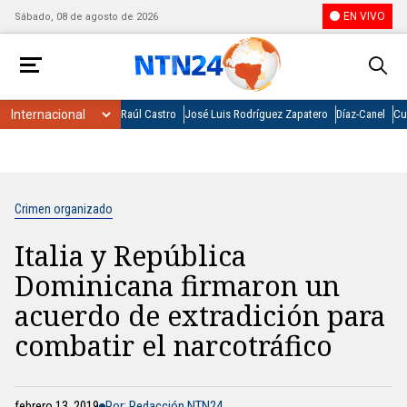
EN VIVO
Sábado, 08 de agosto de 2026
Raúl Castro
José Luis Rodríguez Zapatero
Díaz-Canel
Cu
Crimen organizado
Italia y República
Dominicana firmaron un
acuerdo de extradición para
combatir el narcotráfico
febrero 13, 2019
Por: Redacción NTN24