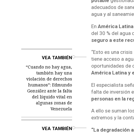
potable
gestionada
adecuados de sane
agua y al saneamie
En
América Latina 
del 30 % del agua 
seguro a este rec
“Esto es una crisis
o
VEA TAMBIÉN
tiene acceso a ag
oportunidades de d
“Cuando no hay agua,
América Latina y e
también hay una
violación de derechos
humanos”: Edmundo
El especialista se
González ante la falta
falta de inversión
del líquido vital en
personas en la re
algunas zonas de
Venezuela
A ello se suman lo
extremos y la cont
o
VEA TAMBIÉN
“La degradación a