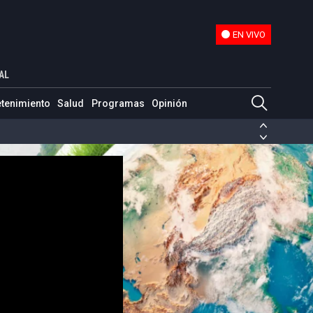
EN VIVO
EN VIVO
AL
etenimiento
Salud
Programas
Opinión
ias de las FARC
ezuela
Nicolás Maduro
Disidencias de las FARC
 en Venezuela
Nicolás Maduro