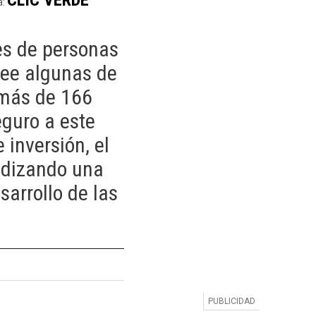
a:
es de personas
see algunas de
 más de 166
guro a este
 inversión, el
ndizando una
arrollo de las