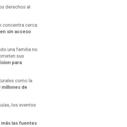
os derechos al
ón concentra cerca
ven sin acceso
ndo una familia no
rometen sus
ision para
turales como la
 millones de
uías, los eventos
 más las fuentes