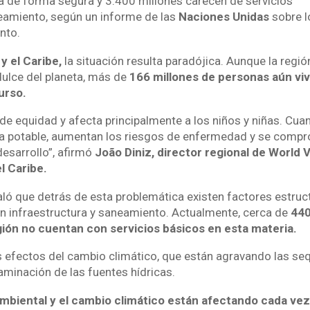
 de forma segura y 3.400 millones carecen de servicios
amiento, según un informe de las
Naciones Unidas
sobre l
nto.
y el Caribe,
la situación resulta paradójica. Aunque la regi
dulce del planeta, más de
166 millones de personas aún vi
urso.
 de equidad y afecta principalmente a los niños y niñas. Cua
ua potable, aumentan los riesgos de enfermedad y se comp
esarrollo”, afirmó
João Diniz, director regional de World V
l Caribe.
ñaló que detrás de esta problemática existen factores estruc
 en infraestructura y saneamiento. Actualmente, cerca de
440
gión no cuentan con servicios básicos en esta materia.
s efectos del cambio climático, que están agravando las seq
aminación de las fuentes hídricas.
mbiental y el cambio climático están afectando cada vez