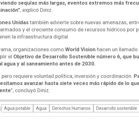
 viendo sequías más largas, eventos extremos más frec
inación”
, explicó Diniz.
ones Unidas
también advierte sobre nuevas amenazas, entre 
 armados y el creciente consumo de recursos hídricos por p
nen la infraestructura digital.
orama, organizaciones como
World Vision
hacen un llamado a
lir el
Objetivo de Desarrollo Sostenible número 6, que bu
al agua y al saneamiento antes de 2030.
, pero requiere voluntad política, inversión y coordinación.
Pa
sitamos avanzar hasta siete veces más rápido de lo qu
ente
”, concluyó Diniz.
:
Agua potable
Agua
Derechos Humanos
Desarrollo sostenible