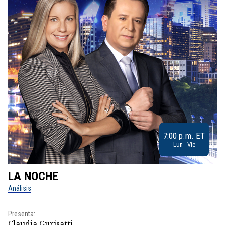
7:00 p.m. ET
Lun - Vie
LA NOCHE
L
Análisis
No
Presenta:
Pr
Claudia Gurisatti
Id