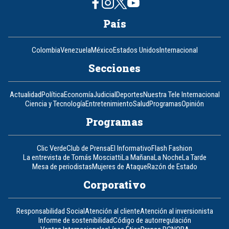
País
Colombia
Venezuela
México
Estados Unidos
Internacional
Secciones
Actualidad
Política
Economía
Judicial
Deportes
Nuestra Tele Internacional
Ciencia y Tecnología
Entretenimiento
Salud
Programas
Opinión
Programas
Clic Verde
Club de Prensa
El Informativo
Flash Fashion
La entrevista de Tomás Mosciatti
La Mañana
La Noche
La Tarde
Mesa de periodistas
Mujeres de Ataque
Razón de Estado
Corporativo
Responsabilidad Social
Atención al cliente
Atención al inversionista
Informe de sostenibilidad
Código de autorregulación