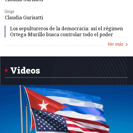
Dirige:
Dir
Claudia Gurisatti
Id
Los sepultureros de la democracia: así el régimen
Ortega-Murillo busca controlar todo el poder
Ver más
Item
1
of
5
Videos