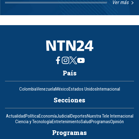
Ver más
Item
1
of
8
País
Colombia
Venezuela
México
Estados Unidos
Internacional
Secciones
Actualidad
Política
Economía
Judicial
Deportes
Nuestra Tele Internacional
Ciencia y Tecnología
Entretenimiento
Salud
Programas
Opinión
Programas