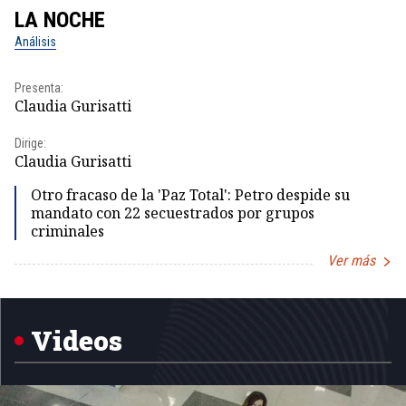
LA NOCHE
L
Análisis
No
Presenta:
Pr
Claudia Gurisatti
Id
Dirige:
Dir
Claudia Gurisatti
Id
Otro fracaso de la 'Paz Total': Petro despide su
mandato con 22 secuestrados por grupos
criminales
Ver más
Item
1
of
5
Videos