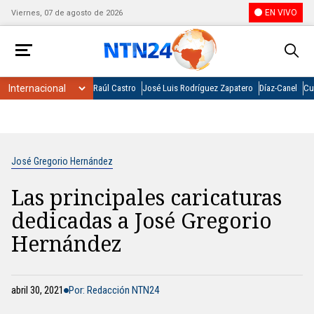
EN VIVO
Viernes, 07 de agosto de 2026
Raúl Castro
José Luis Rodríguez Zapatero
Díaz-Canel
Cu
José Gregorio Hernández
Las principales caricaturas
dedicadas a José Gregorio
Hernández
abril 30, 2021
Por: Redacción NTN24