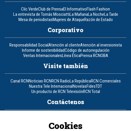
Clic Verde
Club de Prensa
El Informativo
Flash Fashion
La entrevista de Tomás Mosciatti
La Mañana
La Noche
La Tarde
Mesa de periodistas
Mujeres de Ataque
Razón de Estado
Corporativo
Responsabilidad Social
Atención al cliente
Atención al inversionista
Informe de sostenibilidad
Código de autorregulación
Ventas Internacionales
Línea Ética
Prensa RCN
OBA
Visite también
Canal RCN
Noticias RCN
RCN Radio
La República
RCN Comerciales
Nuestra Tele Internacional
Novelas
Fides
TDT
Un producto de RCN Televisión
RCN Total
Contáctenos
Teléfono
+57 (601) 426 92 92
Cookies