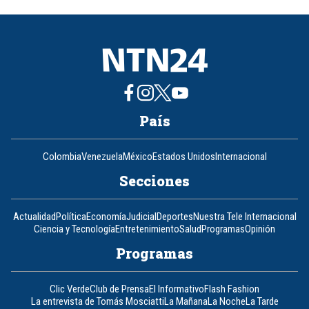
of
8
País
Colombia
Venezuela
México
Estados Unidos
Internacional
Secciones
Actualidad
Política
Economía
Judicial
Deportes
Nuestra Tele Internacional
Ciencia y Tecnología
Entretenimiento
Salud
Programas
Opinión
Programas
Clic Verde
Club de Prensa
El Informativo
Flash Fashion
La entrevista de Tomás Mosciatti
La Mañana
La Noche
La Tarde