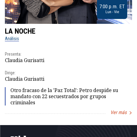
7:00 p.m. ET
Lun - Vie
LA NOCHE
L
Análisis
No
Presenta:
Pr
Claudia Gurisatti
Id
Dirige:
Dir
Claudia Gurisatti
Id
Otro fracaso de la 'Paz Total': Petro despide su
mandato con 22 secuestrados por grupos
criminales
Ver más
Item
1
of
5