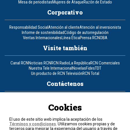
Mesa de periodistas
Mujeres de Ataque
Razón de Estado
Corporativo
Responsabilidad Social
Atención al cliente
Atención al inversionista
Informe de sostenibilidad
Código de autorregulación
Ventas Internacionales
Línea Ética
Prensa RCN
OBA
Visite también
Canal RCN
Noticias RCN
RCN Radio
La República
RCN Comerciales
Nuestra Tele Internacional
Novelas
Fides
TDT
Un producto de RCN Televisión
RCN Total
Contáctenos
Teléfono
+57 (601) 426 92 92
Cookies
Política de datos personales
Política de cookies
El uso de este sitio web implica la aceptación de los
Términos y condiciones
Términos y condiciones
. Utilizamos cookies propias y de
terceros para mejorar la experiencia del usuario a través de