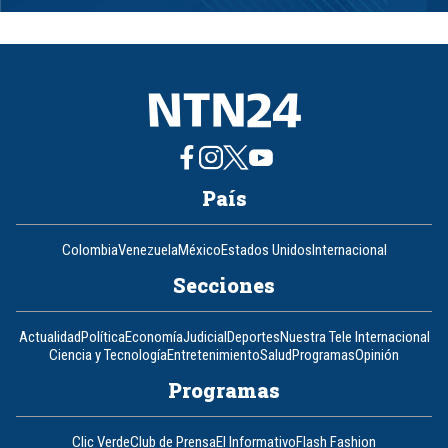
1
of
8
País
Colombia
Venezuela
México
Estados Unidos
Internacional
Secciones
Actualidad
Política
Economía
Judicial
Deportes
Nuestra Tele Internacional
Ciencia y Tecnología
Entretenimiento
Salud
Programas
Opinión
Programas
Clic Verde
Club de Prensa
El Informativo
Flash Fashion