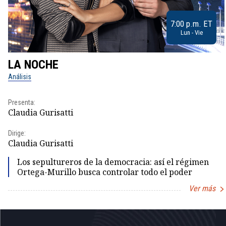
7:00 p.m. ET
Lun - Vie
LA NOCHE
Análisis
Presenta:
Claudia Gurisatti
Dirige:
Claudia Gurisatti
Los sepultureros de la democracia: así el régimen
Ortega-Murillo busca controlar todo el poder
Ver más
Item
1
of