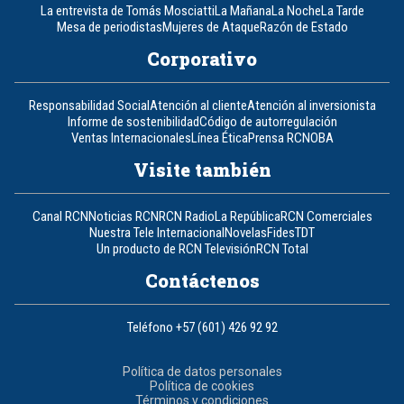
La entrevista de Tomás Mosciatti
La Mañana
La Noche
La Tarde
Mesa de periodistas
Mujeres de Ataque
Razón de Estado
Corporativo
Responsabilidad Social
Atención al cliente
Atención al inversionista
Informe de sostenibilidad
Código de autorregulación
Ventas Internacionales
Línea Ética
Prensa RCN
OBA
Visite también
Canal RCN
Noticias RCN
RCN Radio
La República
RCN Comerciales
Nuestra Tele Internacional
Novelas
Fides
TDT
Un producto de RCN Televisión
RCN Total
Contáctenos
Teléfono
+57 (601) 426 92 92
Política de datos personales
Política de cookies
Términos y condiciones