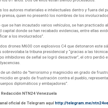
los 81 años. Dos de ellos estan siendo procesados.
s los autores materiales e intelectuales dentro y fuera del p
e prensa, quien no presentó los nombres de los involucrado
ó que se han incautado varios vehículos, se han practicado 
d capital donde se han recabado evidencias, entre ellas evi
ficar a los involucrados”.
 dos drones M600 con explosivos C4 que detonaron este sá
os sobrevolaba la tribuna presidencial y “gracias a las técnica
po inhibidores de señal se logró desactivar”, el otro perdió el
adyacencias.
 de un delito de "terrorismo y magnicidio en grado de frustr
micidio en grado de frustración contra el pueblo, representa
cuerpos diplomáticos y embajadores”.
 / Redacción NTN24 Venezuela
anal oficial de Telegram aquí
http://telegram.me/ntn24v