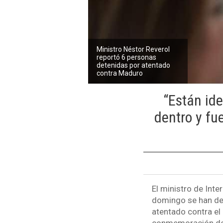
Ministro Néstor Reverol
reportó 6 personas
detenidas por atentado
contra Maduro
“Están ide
dentro y fue
El ministro de Inte
domingo se han det
atentado contra el