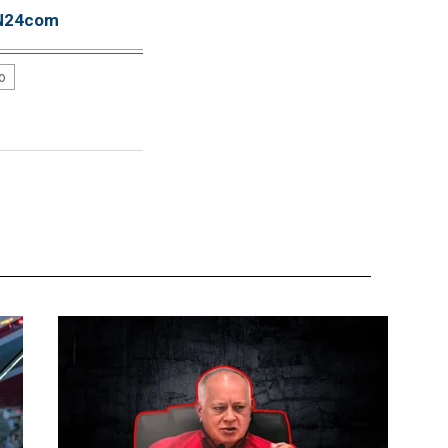
TN24com
o