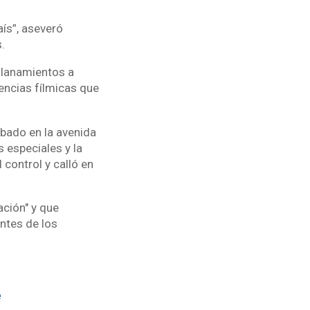
aís”, aseveró
s.
allanamientos a
dencias fílmicas que
bado en la avenida
s especiales y la
 control y calló en
ación" y que
ntes de los
e