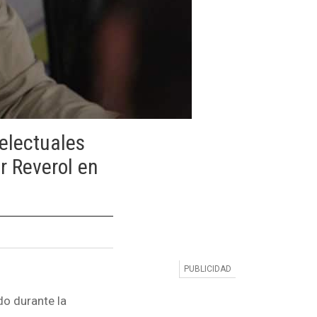
telectuales
or Reverol en
do durante la