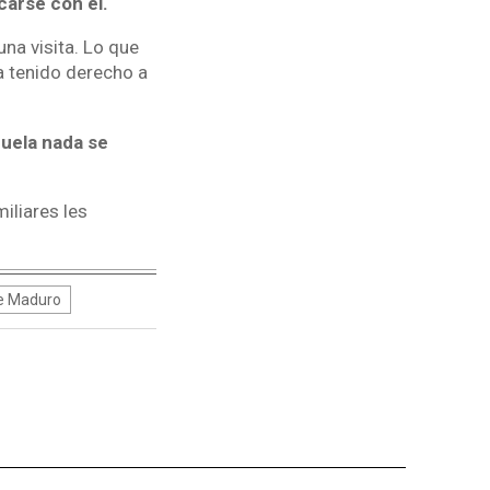
carse con él.
na visita. Lo que
a tenido derecho a
zuela nada se
iliares les
e Maduro