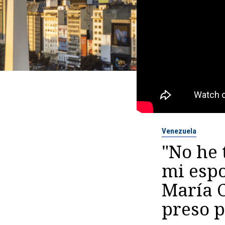
Venezuela
"No he 
mi espo
María C
preso p