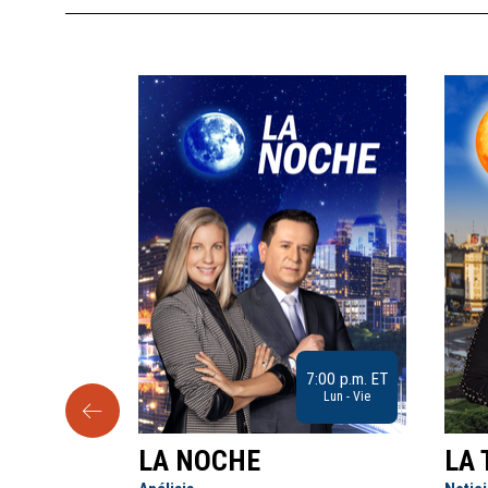
9:30 a.m. ET
7:00 p.m. ET
Sab
Lun - Vie
LA NOCHE
LA 