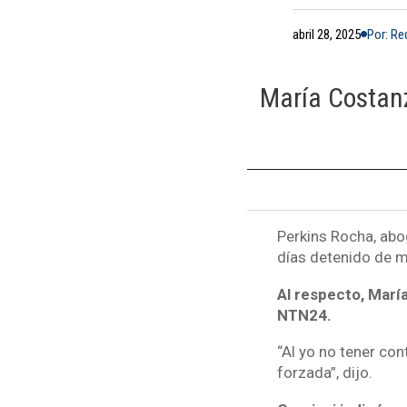
abril 28, 2025
Por: R
María Costanz
Perkins Rocha, abo
días detenido de m
Al respecto, María
NTN24.
“Al yo no tener con
forzada”, dijo.