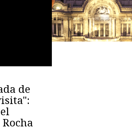
ada de
sita":
el
s Rocha