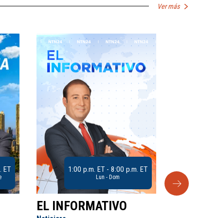
Ver más
. ET
1:00 p.m. ET - 8:00 p.m. ET
e
Lun - Dom
EL INFORMATIVO
CLUB D