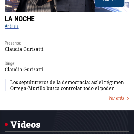
LA NOCHE
L
Análisis
No
Presenta:
Pr
Claudia Gurisatti
Id
Dirige:
Dir
Claudia Gurisatti
Id
Los sepultureros de la democracia: así el régimen
Ortega-Murillo busca controlar todo el poder
Ver más
Item
1
of
5
Videos