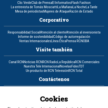
Clic Verde
Club de Prensa
El Informativo
Flash Fashion
La entrevista de Tomás Mosciatti
La Mañana
La Noche
La Tarde
Mesa de periodistas
Mujeres de Ataque
Razón de Estado
Corporativo
Responsabilidad Social
Atención al cliente
Atención al inversionista
Informe de sostenibilidad
Código de autorregulación
Ventas Internacionales
Línea Ética
Prensa RCN
OBA
Visite también
Canal RCN
Noticias RCN
RCN Radio
La República
RCN Comerciales
Nuestra Tele Internacional
Novelas
Fides
TDT
Un producto de RCN Televisión
RCN Total
Contáctenos
Teléfono
+57 (601) 426 92 92
Cookies
Política de datos personales
Política de cookies