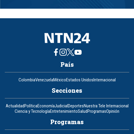
Item
1
of
8
País
Colombia
Venezuela
México
Estados Unidos
Internacional
Secciones
Actualidad
Política
Economía
Judicial
Deportes
Nuestra Tele Internacional
Ciencia y Tecnología
Entretenimiento
Salud
Programas
Opinión
Programas