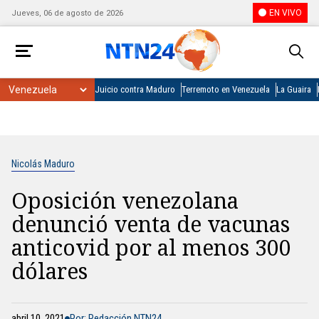
EN VIVO
Jueves, 06 de agosto de 2026
Juicio contra Maduro
Terremoto en Venezuela
La Guaira
Nicolás Maduro
Oposición venezolana
denunció venta de vacunas
anticovid por al menos 300
dólares
abril 10, 2021
Por: Redacción NTN24