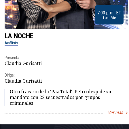
7:00 p.m. ET
Lun - Vie
LA NOCHE
Análisis
Presenta:
Claudia Gurisatti
Dirige:
Claudia Gurisatti
Otro fracaso de la 'Paz Total': Petro despide su
mandato con 22 secuestrados por grupos
criminales
Ver más
Item
1
of