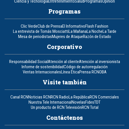
Ciencia y Tecnología
Entretenimiento
Salud
Programas
Opinión
Programas
Clic Verde
Club de Prensa
El Informativo
Flash Fashion
La entrevista de Tomás Mosciatti
La Mañana
La Noche
La Tarde
Mesa de periodistas
Mujeres de Ataque
Razón de Estado
Corporativo
Responsabilidad Social
Atención al cliente
Atención al inversionista
Informe de sostenibilidad
Código de autorregulación
Ventas Internacionales
Línea Ética
Prensa RCN
OBA
Visite también
Canal RCN
Noticias RCN
RCN Radio
La República
RCN Comerciales
Nuestra Tele Internacional
Novelas
Fides
TDT
Un producto de RCN Televisión
RCN Total
Contáctenos