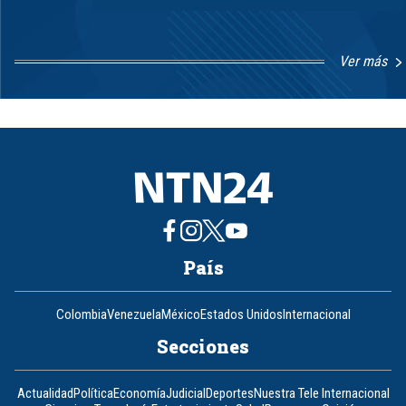
Ver más
Item
1
of
8
País
Colombia
Venezuela
México
Estados Unidos
Internacional
Secciones
Actualidad
Política
Economía
Judicial
Deportes
Nuestra Tele Internacional