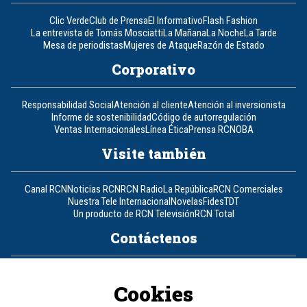
Clic Verde
Club de Prensa
El Informativo
Flash Fashion
La entrevista de Tomás Mosciatti
La Mañana
La Noche
La Tarde
Mesa de periodistas
Mujeres de Ataque
Razón de Estado
Corporativo
Responsabilidad Social
Atención al cliente
Atención al inversionista
Informe de sostenibilidad
Código de autorregulación
Ventas Internacionales
Línea Ética
Prensa RCN
OBA
Visite también
Canal RCN
Noticias RCN
RCN Radio
La República
RCN Comerciales
Nuestra Tele Internacional
Novelas
Fides
TDT
Un producto de RCN Televisión
RCN Total
Contáctenos
Teléfono
+57 (601) 426 92 92
Cookies