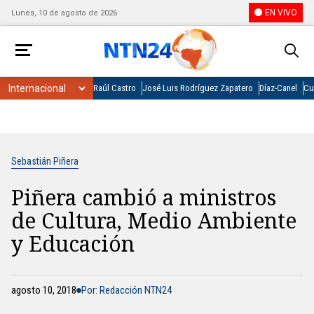
EN VIVO
Lunes, 10 de agosto de 2026
Raúl Castro
José Luis Rodríguez Zapatero
Díaz-Canel
Cu
Sebastián Piñera
Piñera cambió a ministros
de Cultura, Medio Ambiente
y Educación
agosto 10, 2018
Por: Redacción NTN24