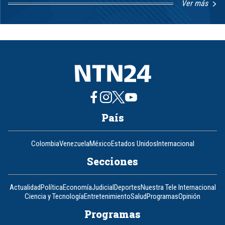
Ver más
Item
1
of
8
País
Colombia
Venezuela
México
Estados Unidos
Internacional
Secciones
Actualidad
Política
Economía
Judicial
Deportes
Nuestra Tele Internacional
Ciencia y Tecnología
Entretenimiento
Salud
Programas
Opinión
Programas