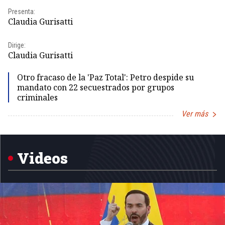
Pr
Presenta:
Id
Claudia Gurisatti
Dir
Dirige:
Id
Claudia Gurisatti
Otro fracaso de la 'Paz Total': Petro despide su
mandato con 22 secuestrados por grupos
criminales
Ver más
Item
1
of
5
Videos