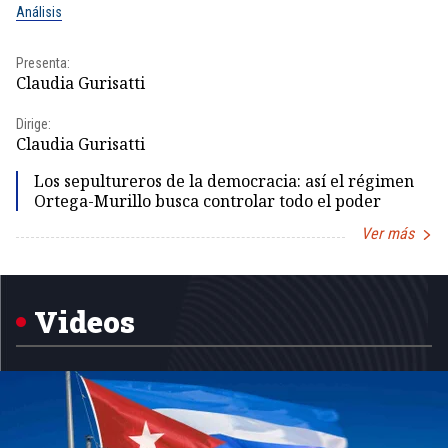
Análisis
No
Presenta:
Pr
Claudia Gurisatti
Id
Dirige:
Dir
Claudia Gurisatti
Id
Los sepultureros de la democracia: así el régimen
Ortega-Murillo busca controlar todo el poder
Ver más
Item
1
of
5
Videos