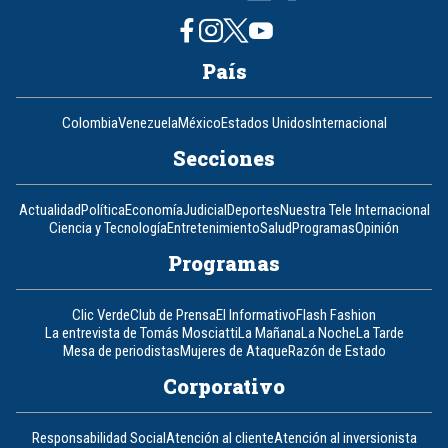
País
Colombia
Venezuela
México
Estados Unidos
Internacional
Secciones
Actualidad
Política
Economía
Judicial
Deportes
Nuestra Tele Internacional
Ciencia y Tecnología
Entretenimiento
Salud
Programas
Opinión
Programas
Clic Verde
Club de Prensa
El Informativo
Flash Fashion
La entrevista de Tomás Mosciatti
La Mañana
La Noche
La Tarde
Mesa de periodistas
Mujeres de Ataque
Razón de Estado
Corporativo
Responsabilidad Social
Atención al cliente
Atención al inversionista