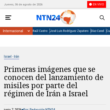
EN VIVO
Jueves, 06 de agosto de 2026
Raúl Castro
José Luis Rodríguez Zapatero
Díaz-Canel
Cu
Israel - Irán
Primeras imágenes que se
conocen del lanzamiento de
misiles por parte del
régimen de Irán a Israel
junio 7, 2026
Por: Redacción NTN24