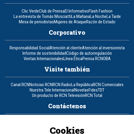
Clic Verde
Club de Prensa
El Informativo
Flash Fashion
La entrevista de Tomás Mosciatti
La Mañana
La Noche
La Tarde
Mesa de periodistas
Mujeres de Ataque
Razón de Estado
Corporativo
Responsabilidad Social
Atención al cliente
Atención al inversionista
Informe de sostenibilidad
Código de autorregulación
Ventas Internacionales
Línea Ética
Prensa RCN
OBA
Visite también
Canal RCN
Noticias RCN
RCN Radio
La República
RCN Comerciales
Nuestra Tele Internacional
Novelas
Fides
TDT
Un producto de RCN Televisión
RCN Total
Contáctenos
Teléfono
+57 (601) 426 92 92
Cookies