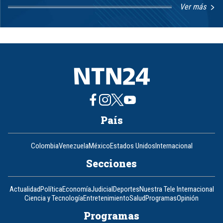
Ver más
Item
1
of
8
País
Colombia
Venezuela
México
Estados Unidos
Internacional
Secciones
Actualidad
Política
Economía
Judicial
Deportes
Nuestra Tele Internacional
Ciencia y Tecnología
Entretenimiento
Salud
Programas
Opinión
Programas