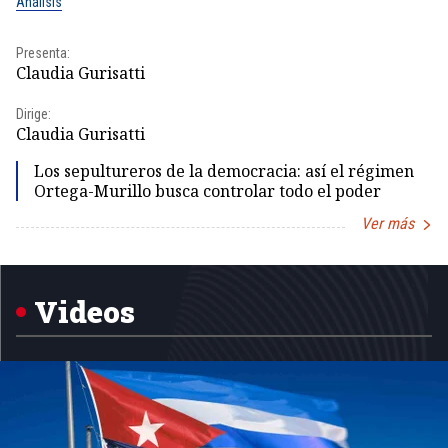
Análisis
No
Presenta:
Pr
Claudia Gurisatti
Id
Dirige:
Dir
Claudia Gurisatti
Id
Los sepultureros de la democracia: así el régimen
Ortega-Murillo busca controlar todo el poder
Ver más
Item
1
of
5
Videos