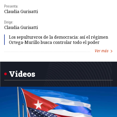
Presenta:
Pr
Claudia Gurisatti
Id
Dirige:
Dir
Claudia Gurisatti
Id
Los sepultureros de la democracia: así el régimen
Ortega-Murillo busca controlar todo el poder
Ver más
Item
1
of
5
Videos