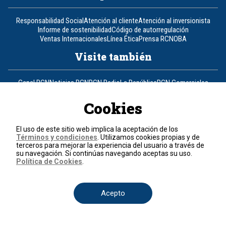
Responsabilidad Social
Atención al cliente
Atención al inversionista
Informe de sostenibilidad
Código de autorregulación
Ventas Internacionales
Línea Ética
Prensa RCN
OBA
Visite también
Canal RCN
Noticias RCN
RCN Radio
La República
RCN Comerciales
Nuestra Tele Internacional
Novelas
Fides
TDT
Un producto de RCN Televisión
RCN Total
Cookies
Contáctenos
El uso de este sitio web implica la aceptación de los
Términos y condiciones
. Utilizamos cookies propias y de
Teléfono
+57 (601) 426 92 92
terceros para mejorar la experiencia del usuario a través de
su navegación. Si continúas navegando aceptas su uso.
Política de Cookies
.
Política de datos personales
Política de cookies
Términos y condiciones
Acepto
© 2026, RCN Medios.
Todos los derechos reservados.
Organización Ardila Lülle - www.oal.com.co