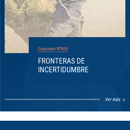
Especiales NTN24
FRONTERAS DE
INCERTIDUMBRE
Ver más
Item
1
of
8