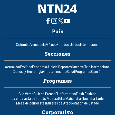
País
Colombia
Venezuela
México
Estados Unidos
Internacional
Secciones
Actualidad
Política
Economía
Judicial
Deportes
Nuestra Tele Internacional
Ciencia y Tecnología
Entretenimiento
Salud
Programas
Opinión
Programas
Clic Verde
Club de Prensa
El Informativo
Flash Fashion
La entrevista de Tomás Mosciatti
La Mañana
La Noche
La Tarde
Mesa de periodistas
Mujeres de Ataque
Razón de Estado
Corporativo