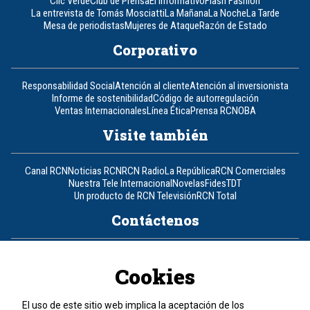
Clic Verde
Club de Prensa
El Informativo
Flash Fashion
La entrevista de Tomás Mosciatti
La Mañana
La Noche
La Tarde
Mesa de periodistas
Mujeres de Ataque
Razón de Estado
Corporativo
Responsabilidad Social
Atención al cliente
Atención al inversionista
Informe de sostenibilidad
Código de autorregulación
Ventas Internacionales
Línea Ética
Prensa RCN
OBA
Visite también
Canal RCN
Noticias RCN
RCN Radio
La República
RCN Comerciales
Nuestra Tele Internacional
Novelas
Fides
TDT
Un producto de RCN Televisión
RCN Total
Contáctenos
Teléfono
+57 (601) 426 92 92
Cookies
Política de datos personales
Política de cookies
El uso de este sitio web implica la aceptación de los