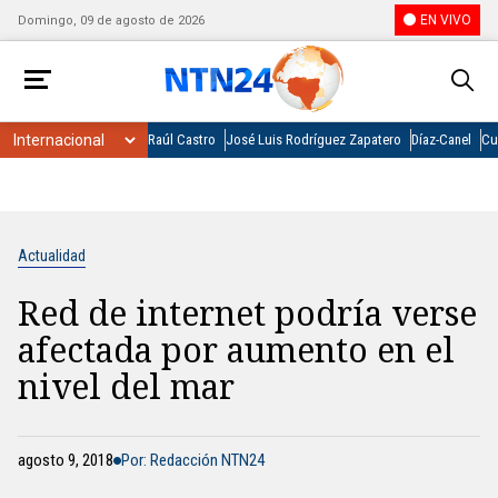
EN VIVO
Domingo, 09 de agosto de 2026
Raúl Castro
José Luis Rodríguez Zapatero
Díaz-Canel
Cu
Actualidad
Red de internet podría verse
afectada por aumento en el
nivel del mar
agosto 9, 2018
Por: Redacción NTN24