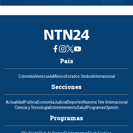
1
of
8
País
Colombia
Venezuela
México
Estados Unidos
Internacional
Secciones
Actualidad
Política
Economía
Judicial
Deportes
Nuestra Tele Internacional
Ciencia y Tecnología
Entretenimiento
Salud
Programas
Opinión
Programas