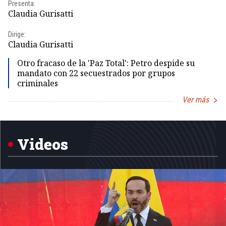
Presenta:
Pr
Claudia Gurisatti
Id
Dirige:
Dir
Claudia Gurisatti
Id
Otro fracaso de la 'Paz Total': Petro despide su
mandato con 22 secuestrados por grupos
criminales
Ver más
Item
1
of
5
Videos