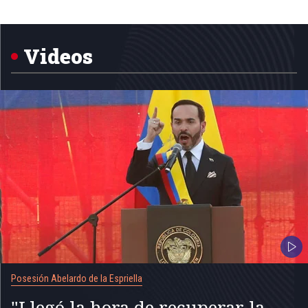
Item
1
of
5
Videos
Posesión Abelardo de la Espriella
"Llegó la hora de recuperar la