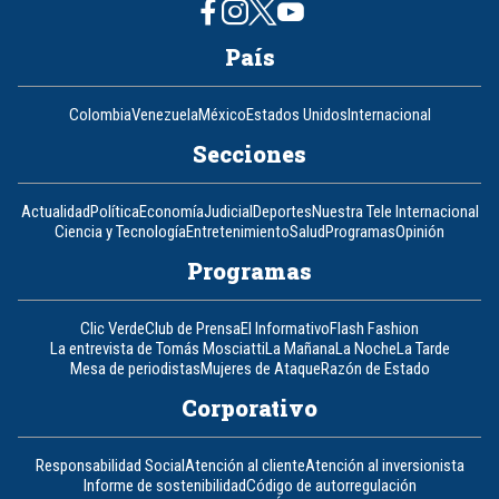
País
Colombia
Venezuela
México
Estados Unidos
Internacional
Secciones
Actualidad
Política
Economía
Judicial
Deportes
Nuestra Tele Internacional
Ciencia y Tecnología
Entretenimiento
Salud
Programas
Opinión
Programas
Clic Verde
Club de Prensa
El Informativo
Flash Fashion
La entrevista de Tomás Mosciatti
La Mañana
La Noche
La Tarde
Mesa de periodistas
Mujeres de Ataque
Razón de Estado
Corporativo
Responsabilidad Social
Atención al cliente
Atención al inversionista
Informe de sostenibilidad
Código de autorregulación