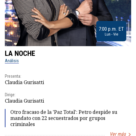
7:00 p.m. ET
Lun - Vie
LA NOCHE
L
Análisis
No
Presenta:
Pr
Claudia Gurisatti
Id
Dirige:
Dir
Claudia Gurisatti
Id
Otro fracaso de la 'Paz Total': Petro despide su
mandato con 22 secuestrados por grupos
criminales
Ver más