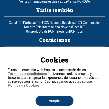
Ventas Internacionales
Línea Ética
Prensa RCN
OBA
Visite también
Canal RCN
Noticias RCN
RCN Radio
La República
RCN Comerciales
Nuestra Tele Internacional
Novelas
Fides
TDT
Un producto de RCN Televisión
RCN Total
Contáctenos
Teléfono
+57 (601) 426 92 92
Cookies
Política de datos personales
Política de cookies
El uso de este sitio web implica la aceptación de los
Términos y condiciones
Términos y condiciones
. Utilizamos cookies propias y de
terceros para mejorar la experiencia del usuario a través de
su navegación. Si continúas navegando aceptas su uso.
© 2026, RCN Medios.
Política de Cookies
.
Todos los derechos reservados.
Organización Ardila Lülle - www.oal.com.co
Acepto