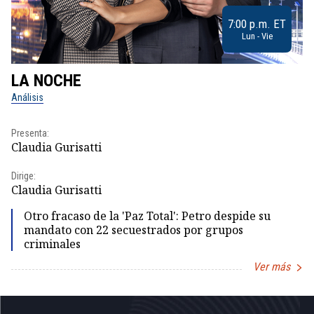
7:00 p.m. ET
Lun - Vie
LA NOCHE
L
Análisis
No
Presenta:
Pr
Claudia Gurisatti
Id
Dirige:
Dir
Claudia Gurisatti
Id
Otro fracaso de la 'Paz Total': Petro despide su
mandato con 22 secuestrados por grupos
criminales
Ver más
Item
1
of