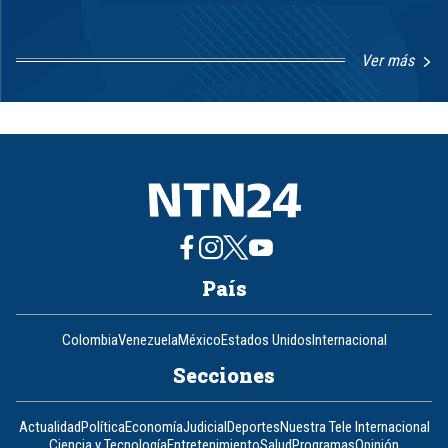
Ver más
Item
1
of
8
País
Colombia
Venezuela
México
Estados Unidos
Internacional
Secciones
Actualidad
Política
Economía
Judicial
Deportes
Nuestra Tele Internacional
Ciencia y Tecnología
Entretenimiento
Salud
Programas
Opinión