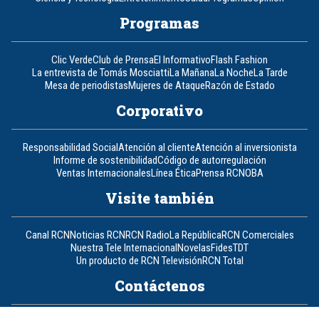
Programas
Clic Verde
Club de Prensa
El Informativo
Flash Fashion
La entrevista de Tomás Mosciatti
La Mañana
La Noche
La Tarde
Mesa de periodistas
Mujeres de Ataque
Razón de Estado
Corporativo
Responsabilidad Social
Atención al cliente
Atención al inversionista
Informe de sostenibilidad
Código de autorregulación
Ventas Internacionales
Línea Ética
Prensa RCN
OBA
Visite también
Canal RCN
Noticias RCN
RCN Radio
La República
RCN Comerciales
Nuestra Tele Internacional
Novelas
Fides
TDT
Un producto de RCN Televisión
RCN Total
Contáctenos