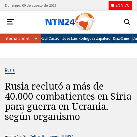
EN VIVO
Domingo, 09 de agosto de 2026
Raúl Castro
José Luis Rodríguez Zapatero
Díaz-Canel
Cu
Rusia
Rusia reclutó a más de
40.000 combatientes en Siria
para guerra en Ucrania,
según organismo
marzo 15, 2022
Por: Redacción NTN24