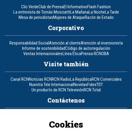
Clic Verde
Club de Prensa
El Informativo
Flash Fashion
La entrevista de Tomás Mosciatti
La Mañana
La Noche
La Tarde
Mesa de periodistas
Mujeres de Ataque
Razón de Estado
Corporativo
Responsabilidad Social
Atención al cliente
Atención al inversionista
Informe de sostenibilidad
Código de autorregulación
Ventas Internacionales
Línea Ética
Prensa RCN
OBA
Visite también
Canal RCN
Noticias RCN
RCN Radio
La República
RCN Comerciales
Nuestra Tele Internacional
Novelas
Fides
TDT
Un producto de RCN Televisión
RCN Total
Contáctenos
Teléfono
+57 (601) 426 92 92
Cookies
Política de datos personales