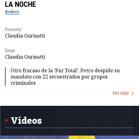
LA NOCHE
L
Análisis
No
Pr
Presenta:
Id
Claudia Gurisatti
Dir
Dirige:
Id
Claudia Gurisatti
Otro fracaso de la 'Paz Total': Petro despide su
mandato con 22 secuestrados por grupos
criminales
Ver más
Item
1
of
5
Videos