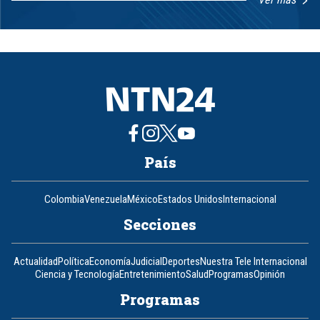
Item
1
of
8
País
Colombia
Venezuela
México
Estados Unidos
Internacional
Secciones
Actualidad
Política
Economía
Judicial
Deportes
Nuestra Tele Internacional
Ciencia y Tecnología
Entretenimiento
Salud
Programas
Opinión
Programas