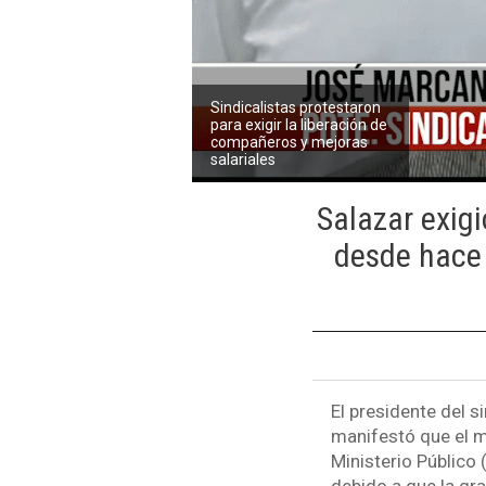
Sindicalistas protestaron
para exigir la liberación de
compañeros y mejoras
salariales
Salazar exigi
desde hace 
El presidente del s
manifestó que el m
Ministerio Público