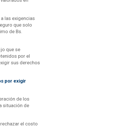
 valorados en
a las exigencias
seguro que solo
nimo de Bs.
ijo que se
etenidos por el
exigir sus derechos
 por exigir
beración de los
a situación de
 rechazar el costo