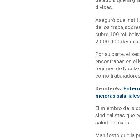
debido a que la gr
divisas.
Aseguró que instit
de los trabajadore
cubre 100 mil bolí
2.000.000 desde e
Por su parte, el se
encontraban en el M
régimen de Nicolás
como trabajadores
De interés:
Enferm
mejoras salariales
El miembro de la co
sindicalistas que 
salud delicada.
Manifestó que la p