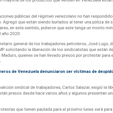
an mayoría de los productos que venden en Venezuela están
uciones públicas del régimen venezolano no han respondido 
s. Agregó que están siendo burlados al tener una póliza de 
vares, en este sentido, pidieron que este tenga un monto mí
l año 2020.
cretario general de los trabajadores petroleros, José Lugo, d
P solicitando la liberación de los sindicalistas que están d
 Maduro, quienes se han llevado presos por protestar para 
.
eros de Venezuela denunciaron ser víctimas de despidos
alición sindical de trabajadores, Carlos Salazar, exigió la li
están presos desde hace varios años y algunos presentan un
rotestas que tienen pautada para el próximo lunes será para