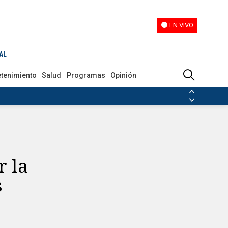
EN VIVO
EN VIVO
AL
etenimiento
Salud
Programas
Opinión
ias de las FARC
ezuela
Nicolás Maduro
Disidencias de las FARC
 en Venezuela
Nicolás Maduro
r la
s