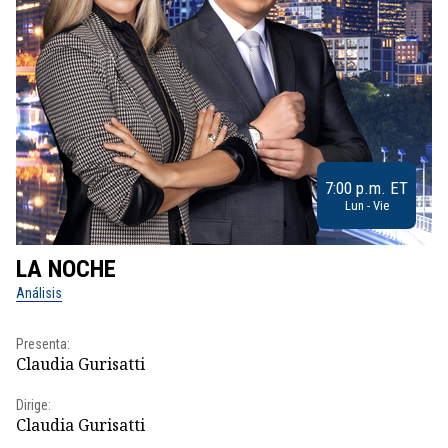
7:00 p.m. ET
Lun - Vie
LA NOCHE
L
Análisis
No
Presenta:
Pr
Claudia Gurisatti
Id
Dirige:
Dir
Claudia Gurisatti
Id