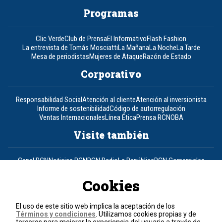
Programas
Clic Verde
Club de Prensa
El Informativo
Flash Fashion
La entrevista de Tomás Mosciatti
La Mañana
La Noche
La Tarde
Mesa de periodistas
Mujeres de Ataque
Razón de Estado
Corporativo
Responsabilidad Social
Atención al cliente
Atención al inversionista
Informe de sostenibilidad
Código de autorregulación
Ventas Internacionales
Línea Ética
Prensa RCN
OBA
Visite también
Canal RCN
Noticias RCN
RCN Radio
La República
RCN Comerciales
Nuestra Tele Internacional
Novelas
Fides
TDT
Un producto de RCN Televisión
RCN Total
Cookies
Contáctenos
El uso de este sitio web implica la aceptación de los
Términos y condiciones
. Utilizamos cookies propias y de
Teléfono
+57 (601) 426 92 92