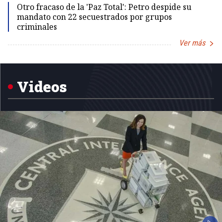
Otro fracaso de la 'Paz Total': Petro despide su
mandato con 22 secuestrados por grupos
criminales
Ver más
Item
1
of
5
Videos