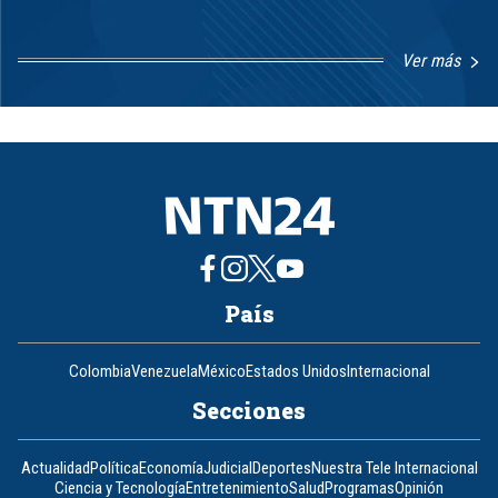
Ver más
Item
1
of
8
País
Colombia
Venezuela
México
Estados Unidos
Internacional
Secciones
Actualidad
Política
Economía
Judicial
Deportes
Nuestra Tele Internacional
Ciencia y Tecnología
Entretenimiento
Salud
Programas
Opinión