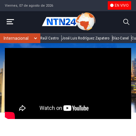
EN VIVO
Viernes, 07 de agosto de 2026
Raúl Castro
José Luis Rodríguez Zapatero
Díaz-Canel
Cu