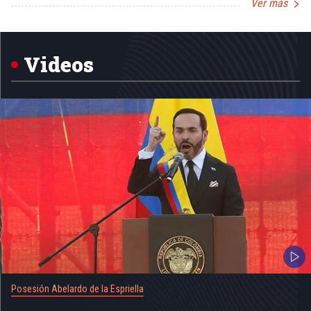
Ver más
Item
1
of
5
Videos
Posesión Abelardo de la Espriella