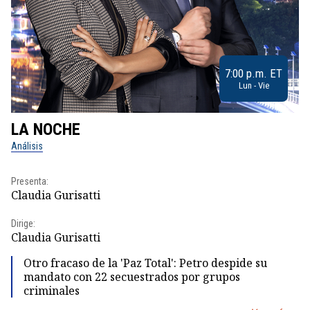
7:00 p.m. ET
Lun - Vie
LA NOCHE
L
Análisis
No
Presenta:
Pr
Claudia Gurisatti
Id
Dirige:
Dir
Claudia Gurisatti
Id
Otro fracaso de la 'Paz Total': Petro despide su
mandato con 22 secuestrados por grupos
criminales