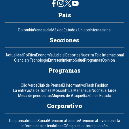
País
Colombia
Venezuela
México
Estados Unidos
Internacional
Secciones
Actualidad
Política
Economía
Judicial
Deportes
Nuestra Tele Internacional
Ciencia y Tecnología
Entretenimiento
Salud
Programas
Opinión
Programas
Clic Verde
Club de Prensa
El Informativo
Flash Fashion
La entrevista de Tomás Mosciatti
La Mañana
La Noche
La Tarde
Mesa de periodistas
Mujeres de Ataque
Razón de Estado
Corporativo
Responsabilidad Social
Atención al cliente
Atención al inversionista
Informe de sostenibilidad
Código de autorregulación