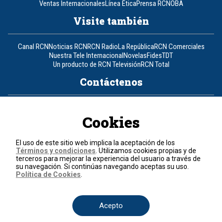
Ventas Internacionales
Línea Ética
Prensa RCN
OBA
Visite también
Canal RCN
Noticias RCN
RCN Radio
La República
RCN Comerciales
Nuestra Tele Internacional
Novelas
Fides
TDT
Un producto de RCN Televisión
RCN Total
Contáctenos
Teléfono
+57 (601) 426 92 92
Cookies
Política de datos personales
Política de cookies
El uso de este sitio web implica la aceptación de los
Términos y condiciones
Términos y condiciones
. Utilizamos cookies propias y de
terceros para mejorar la experiencia del usuario a través de
su navegación. Si continúas navegando aceptas su uso.
© 2026, RCN Medios.
Política de Cookies
.
Todos los derechos reservados.
Organización Ardila Lülle - www.oal.com.co
Acepto