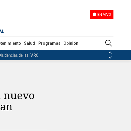
EN VIVO
EN VIVO
ación
AL
ias de las FARC
etenimiento
Salud
Programas
Opinión
ezuela
Nicolás Maduro
Disidencias de las FARC
 en Venezuela
Nicolás Maduro
a nuevo
nan