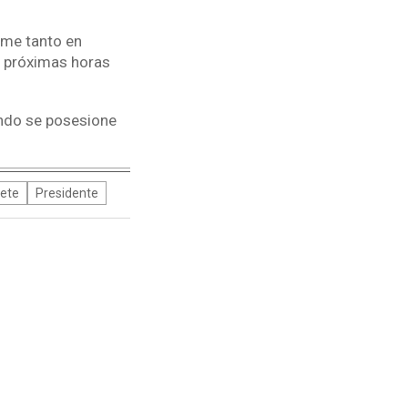
lme tanto en
s próximas horas
ando se posesione
ete
Presidente