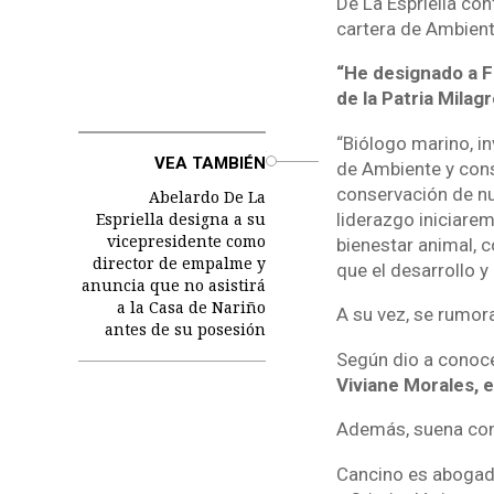
De La Espriella con
cartera de Ambient
“He designado a F
de la Patria Milagr
“Biólogo marino, i
o
VEA TAMBIÉN
de Ambiente y cons
conservación de nu
Abelardo De La
liderazgo iniciare
Espriella designa a su
vicepresidente como
bienestar animal, 
director de empalme y
que el desarrollo y
anuncia que no asistirá
a la Casa de Nariño
A su vez, se rumor
antes de su posesión
Según dio a conoce
Viviane Morales, e
Además, suena con f
Cancino es abogad