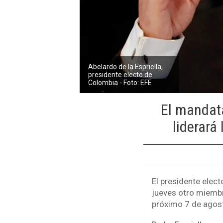
Abelardo de la Espriella,
presidente electo de
Colombia - Foto: EFE
El mandata
liderará
El presidente elec
jueves otro miembr
próximo 7 de agos