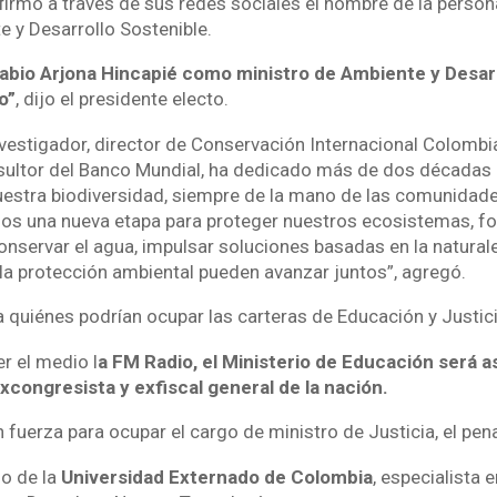
firmó a través de sus redes sociales el nombre de la persona
e y Desarrollo Sostenible.
abio Arjona Hincapié como ministro de Ambiente y Desarr
o”
, dijo el presidente electo.
nvestigador, director de Conservación Internacional Colombi
ultor del Banco Mundial, ha dedicado más de dos décadas a 
estra biodiversidad, siempre de la mano de las comunidade
mos una nueva etapa para proteger nuestros ecosistemas, for
conservar el agua, impulsar soluciones basadas en la natura
 la protección ambiental pueden avanzar juntos”, agregó.
a quiénes podrían ocupar las carteras de Educación y Justici
r el medio l
a FM Radio, el Ministerio de Educación será 
xcongresista y exfiscal general de la nación.
uerza para ocupar el cargo de ministro de Justicia, el pena
o de la
Universidad Externado de Colombia
, especialista 