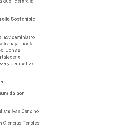
 que liderará la
ollo Sostenible
a, exviceministro
trabajar por la
s. Con su
talecer el
leza y demostrar
a.
asumido por
lista Iván Cancino.
en Ciencias Penales