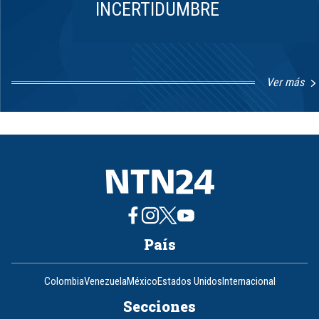
INCERTIDUMBRE
Ver más
Item
1
of
8
País
Colombia
Venezuela
México
Estados Unidos
Internacional
Secciones