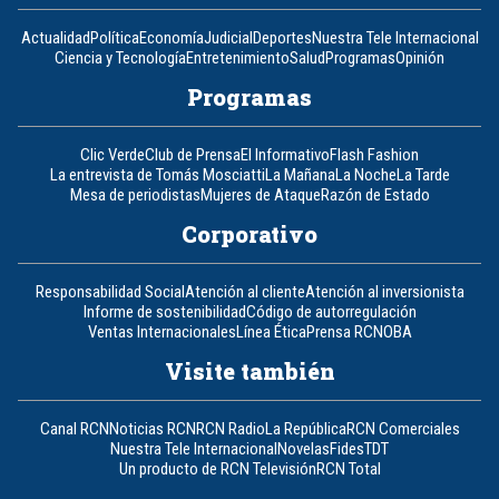
Actualidad
Política
Economía
Judicial
Deportes
Nuestra Tele Internacional
Ciencia y Tecnología
Entretenimiento
Salud
Programas
Opinión
Programas
Clic Verde
Club de Prensa
El Informativo
Flash Fashion
La entrevista de Tomás Mosciatti
La Mañana
La Noche
La Tarde
Mesa de periodistas
Mujeres de Ataque
Razón de Estado
Corporativo
Responsabilidad Social
Atención al cliente
Atención al inversionista
Informe de sostenibilidad
Código de autorregulación
Ventas Internacionales
Línea Ética
Prensa RCN
OBA
Visite también
Canal RCN
Noticias RCN
RCN Radio
La República
RCN Comerciales
Nuestra Tele Internacional
Novelas
Fides
TDT
Un producto de RCN Televisión
RCN Total