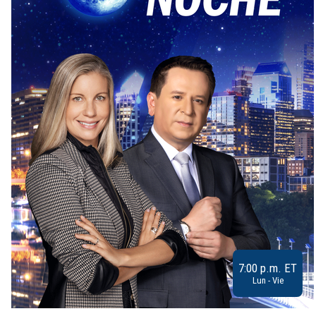
7:00 p.m. ET
Lun - Vie