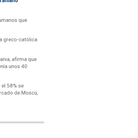
raniano
 humanos que
a greco-católica
rania, afirma que
tenía unos 40
e el 58% se
iarcado de Moscú,