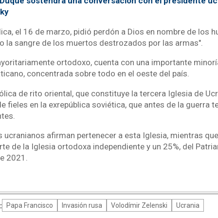
 Duque sostendrá una conversación con el presidente uc
ky
lica, el 16 de marzo, pidió perdón a Dios en nombre de los
o la sangre de los muertos destrozados por las armas".
ayoritariamente ortodoxo, cuenta con una importante minorí
ticano, concentrada sobre todo en el oeste del país.
lica de rito oriental, que constituye la tercera Iglesia de Uc
de fieles en la exrepública soviética, que antes de la guerra 
ntes.
s ucranianos afirman pertenecer a esta Iglesia, mientras qu
rte de la Iglesia ortodoxa independiente y un 25%, del Patr
e 2021.
:
Papa Francisco
Invasión rusa
Volodímir Zelenski
Ucrania