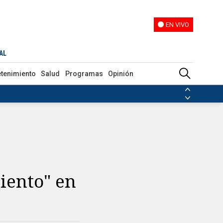
EN VIVO
EN VIVO
AL
etenimiento
Salud
Programas
Opinión
ias de las FARC
ezuela
Nicolás Maduro
Disidencias de las FARC
 en Venezuela
Nicolás Maduro
miento" en