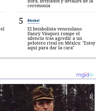
hora, invitados y detalles de la
ceremonia
5
Béisbol
el
El beisbolista venezolano
a
Danry Vásquez rompe el
a
silencio tras agredir a un
pelotero rival en México: "Estoy
aquí para dar la cara"