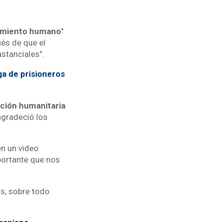
frimiento humano
"
ués de que el
stanciales".
ga de prisioneros
ción humanitaria
agradeció los
en un video
portante que nos
s, sobre todo