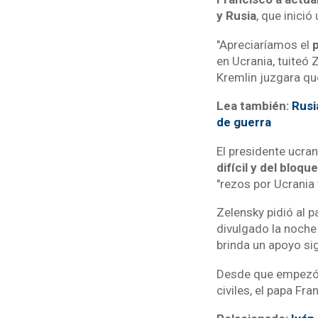
y Rusia
, que inició
"Apreciaríamos el
p
en Ucrania, tuiteó 
Kremlin juzgara qu
Lea también:
Rusi
de guerra
El presidente ucra
difícil y del bloq
"rezos por Ucrania 
Zelensky pidió al p
divulgado la noche
brinda un apoyo sig
Desde que empezó l
civiles, el papa Fr