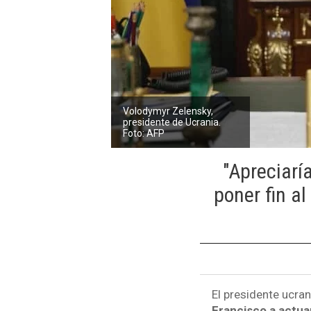
Volodymyr Zelensky,
presidente de Ucrania.
Foto: AFP
"Apreciarí
poner fin a
El presidente ucra
Francisco a actua